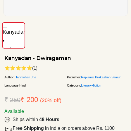
Kanyadan • Dwiragaman
(1)
Author:
Harimohan Jha
Publisher:
Rajkamal Prakashan Samuh
Language:
Hindi
Category:
Literary-fiction
₹ 200
₹
250
(20% off)
Available
Ships within
48 Hours
Free Shipping
in India on orders above Rs. 1100