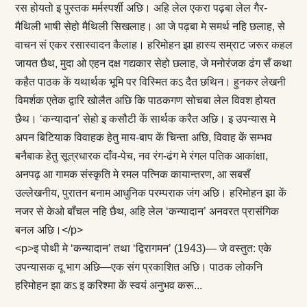
रस होयतो इ पुस्तक मर्मस्पर्शी अछि। अहि लेल एकरा पढ़बा लेल गैर-
मैथिली भाषी सेहो मैथिली सिखलाह। आ जे पढ़बा मे समर्थ नहि छलाह, से
वाचन सं एकर रसास्वादन कैलाह। हरिमोहन झा हास्य सम्राट जरूर कहल
जायत छैथ, मुदा ओ एहन दक्ष गद्यकार सेहो छलाह, जे मनोरंजक ढंग सँ कथा
कहैत पाठक कें यथार्थक भूमि पर विस्मित कऽ दैत छथिन। हुनकर लेखनी
विमर्शक एतेक द्वारि खोलैत अछि कि पाठकगण सोचबा लेल विवश होयत
छैथ। ‘कन्यादान’ सेहो इ कसौटी कें सार्थक करैत अछि। इ उपन्यास मे
अपन बिटियाक विवाहक हेतु माय-बाप कें चिन्ता अछि, विवाह कें सम्भव
बनैबाक हेतु सूत्रधारक दाँव-पेच, नव रंग-ढंग मे रंगल पतिक आकांक्षा,
अनपढ़ आ गामक संस्कृति मे रमल पत्निक कायान्तरण, आ सबसँ
उल्लेखनीय, पुरातन बनाम आधुनिक परम्पराक जंग अछि। हरिमोहन झा कें
नजर से केओ बाँचल नहि छैथ, अहि लेल ‘कन्यादान’ अनवरत प्रासंगिक
बनल अछि।</p>
<p>इ पोथी मे ‘कन्यादान’ तथा ‘द्विरागमन’ (1943)— जे वस्तुत: एके
उपन्यासक दू भाग अछि—एक संग प्रकाशित अछि। पाठक लोकनि
हरिमोहन झा कऽ इ करिश्मा कें स्वयं अनुभव करू...