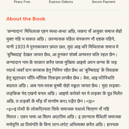
Piracy Free
Express Delivery
Secure Payment
About the Book
‘कन्यादान’ मिथिलाक एहन व्यथा-कथा अछि, जकरा सँ अजुका समाज सेहो
मुक्त नहि भ सकल अछि। उपन्यासक पहिल संस्करण नौ दशक पहिने,
यानी 1933 मे पुस्तकाकार छपल छल, मुदा आइ धरि मिथिलाक समाज मे
‘बुच्चिदाइ’ देखल जायत छैथ, आ हुनकर संघर्ष अनवरत चलि रहल छैन।
कन्यादान नाम कें साकार करैत घरक मुखिया आइयो अपन कन्या कें जड़
पदार्थ जकाँ दान करबाक हेतु निमित्त रहैत छैथ आ ‘बुच्चिदाइ’ कें विवाहक
हेतु सूत्रधार भाँति-भाँतिक तिकड़म लगबैत छैथ। बेस, आइ परिस्थिति
बदलल अछि। आब गाम-घरक बुच्ची सेहो स्कूल जायत छैथ। मुदा लड़का-
लड़किक भेद एखनो बनल अछि। आइयो कतेको घर मे लड़का कें दूध मिलैत
अछि, त लड़की कें माँड़ सँ सन्तोष करऽ पड़ैत छैन।</p>
<p>इ पोथी कें लोकप्रियता सिर्फ समाजक यथार्थ चित्रण सँ नहि
मिलल। एकर भाषा आ शिल्प अप्रतिम अछि। इ उपन्यास मैथिली समाजक
मनोवृत्ति आ विसंगति कें बिना लाग-लपेट अभिव्यक्त करैत अछि। हास्यक