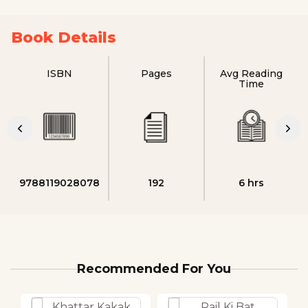
Book Details
ISBN
Pages
Avg Reading
Time
9788119028078
192
6 hrs
Recommended For You