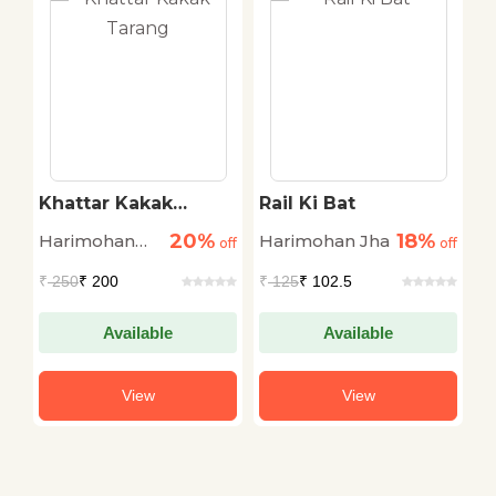
Khattar Kakak
Rail Ki Bat
S
Tarang
20%
18%
Harimohan
Harimohan Jha
A
off
off
off
Jha
N
₹
250
₹ 200
₹
125
₹ 102.5
₹
Available
Available
View
View