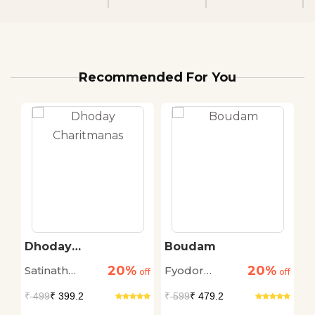
Recommended For You
Dhoday
Boudam
C
Charitmanas
20%
20%
Satinath
Fyodor
M
off
off
off
Bhaduri
Dostoyevsky
₹
499
₹ 399.2
₹
599
₹ 479.2
₹