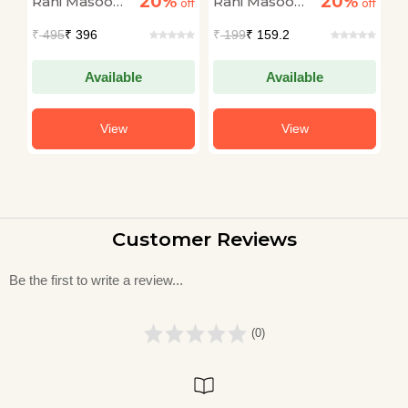
20%
20%
Rahi Masoom
Rahi Masoom
R
off
off
off
Raza
Raza
R
₹
495
₹ 396
₹
199
₹ 159.2
₹
Available
Available
View
View
Customer Reviews
Be the first to write a review...
(0)