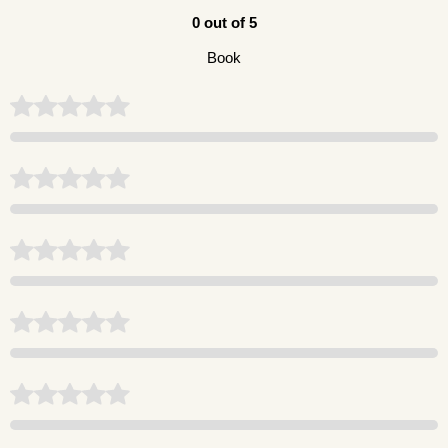
0 out of 5
Book