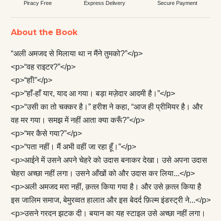
Piracy Free
Express Delivery
Secure Payment
About the Book
“अली अमजद से मिलाया था न मैंने तुमको?”</p>
<p>“वह राइटर?”</p>
<p>“हाँ!”</p>
<p>“हाँ-हाँ यार, याद आ गया। बड़ा मज़ेदार आदमी है।”</p>
<p>“उसी का तो चक्कर है।” हरीश ने कहा, “आज ही प्रीमियर है। और
वह मर गया। समझ में नहीं आता क्या करूँ?”</p>
<p>“मर कैसे गया?”</p>
<p>“पता नहीं। मैं अभी वहीं जा रहा हूँ।”</p>
<p>आईने में उसने अपने चेहरे को उदास बनाकर देखा। उसे अपना उदास
चेहरा अच्छा नहीं लगा। उसने आँखों को और उदास कर लिया...</p>
<p>अली अमजद मरा नहीं, क़त्ल किया गया है। और उसे क़त्ल किया है
इस जालिम समाज, बेमुरव्वत हालात और इस बेदर्द फ़िल्म इंडस्ट्री ने...</p>
<p>उसने गरदन झटक दी। बयान का यह स्टाइल उसे अच्छा नहीं लगा।