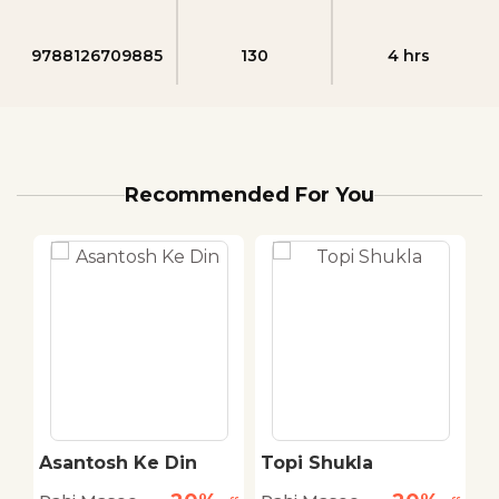
9788126709885
130
4 hrs
Recommended For You
Asantosh Ke Din
Topi Shukla
H