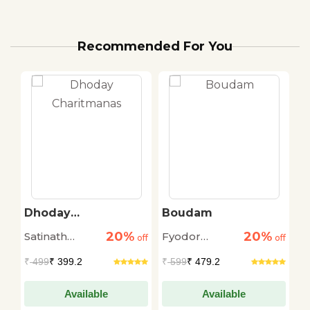
Recommended For You
Dhoday
Boudam
C
Charitmanas
20%
20%
Satinath
Fyodor
M
off
off
off
Bhaduri
Dostoyevsky
₹
499
₹ 399.2
₹
599
₹ 479.2
₹
Available
Available