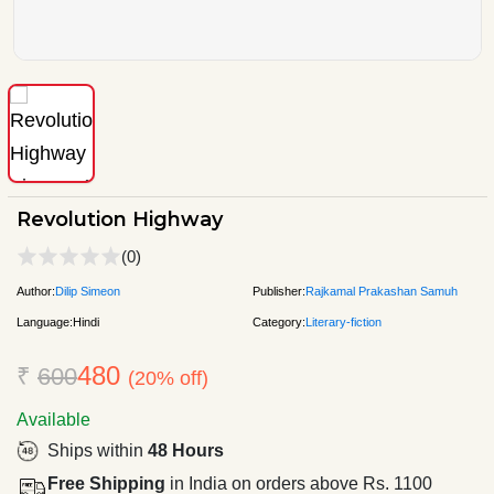
Revolution Highway
(0)
Author:
Dilip Simeon
Publisher:
Rajkamal Prakashan Samuh
Language:
Hindi
Category:
Literary-fiction
480
₹
600
(20% off)
Available
Ships within
48 Hours
Free Shipping
in India on orders above Rs. 1100