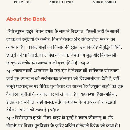
Piracy Free
Express Delivery
Secure Payment
About the Book
‘रिवोल्यूशन हाइवे’ बेचैन दशक के नाम से विख्यात, पिछली सदी के सातवें
दशक की स्मृतियों के गम्भीर, विचारोत्तेजक और संवेदनशील मन्थन का
आख्यान है। नक्सलबाड़ी का किसान-विद्रोह, उस विद्रोह में बुद्धिजीवियों,
छात्रों की भागीदारी, बांग्लादेश का जन्म, वियतनाम युद्ध और विश्वव्यापी
छात्र-असन्तोष इस आख्यान की पृष्ठभूमि में हैं।</p>
<p>नक्सलवादी आन्दोलन के उस दौर में लेखक की व्यक्तिगत संलग्नता
जहाँ इस उपन्यास को सर्जनात्मक संस्मरण की विश्वसनीयता देती है, वहीं
समूचे घटनाक्रम पर नैतिक पुनर्विचार का साहस 'रिवोल्यूशन हाइवे' को एक
वैचारिक चुनौती के धरातल पर भी ले जाता है। यह कथा हिंसा-अहिंसा,
इतिहास-राजनीति, सही-ग़लत, वर्तमान-भविष्य के यक्ष-प्रश्नों से जूझती
बेचैन आत्माओं की कथा है।</p>
<p>'रिवोल्यूशन हाइवे' भीतर-बाहर के द्वन्द्वों में व्याप्त जीवनानुभव और
मोहभंग पर विचार-पुनर्विचार के ज़रिए अर्जित होनेवाले विवेक की कथा है।