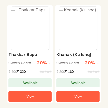
Thakkar Bapa
Khanak (Ka Ishq)
T
20%
20%
Sweta Parmar
Sweta Parmar
S
off
off
off
"Nikki"
"Nikki"
"N
₹
400
₹ 320
₹
200
₹ 160
₹
Available
Available
View
View