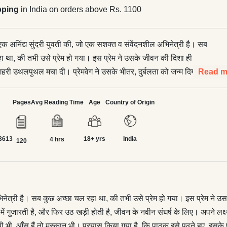
pping
in India on orders above Rs. 1100
ै एक अनिंद्य सुंदरी युवती की, जो एक सशक्त व संवेंदनशील अभिनेत्री है। सब
ा था, की तभी उसे प्रेम हो गया। इस प्रेम ने उसके जीवन की दिशा ही
री उथलपुथल मचा दी। प्रेमवेग ने उसके भीतर, दुर्बलता को जन्म दिया।
Read m
ावुकता भरी दुर्बलता में गुजारती है, और फिर उठ खड़ी होती है, जीवन के
िए। अपने लक्ष्य को पाने की कोशिश, मज़बूत बनकर खड़े होने का प्रयास, एक
Pages
Avg Reading Time
Age
Country of Origin
ी कहानी है 'उर्वशी'। इसमें अतिशय प्रेम है तो स्वार्थ भी, संघर्ष भी, तो कामयाबी
ुस्कान भी। प्रयास किया गया है, कि पाठक इसे पढ़ते हुए, इसके प्रवाह में बहता
3613
18+ yrs
India
4 hrs
120
 अभिनेत्री है। सब कुछ अच्छा चल रहा था, की तभी उसे प्रेम हो गया। इस प्रेम न
ं गुजारती है, और फिर उठ खड़ी होती है, जीवन के नवीन संघर्ष के लिए। अपने लक्ष्
ाबी भी, आँसू हैं तो मुस्कान भी। प्रयास किया गया है, कि पाठक इसे पढ़ते हुए, इसके 