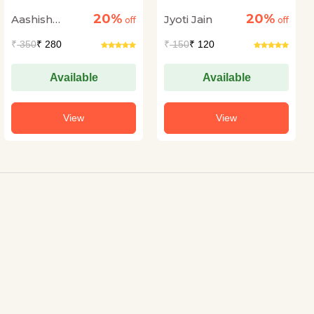
Hoga
20%
20%
Aashish
Jyoti Jain
off
off
Kumar Trivedi
₹
350
₹ 280
₹
150
₹ 120
Available
Available
View
View