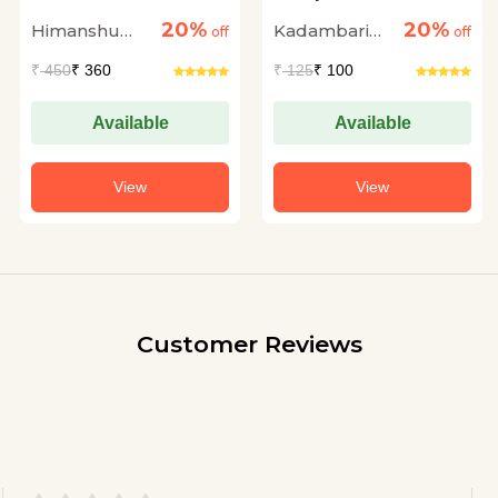
20%
20%
Himanshu
Kadambari
off
off
Shrivastava
Mehra
₹
450
₹ 360
₹
125
₹ 100
Available
Available
View
View
Customer Reviews