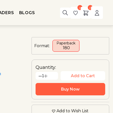
0
0
ADERS
BLOGS
Paperback
Format:
₹ 180
Quantity:
n
Add to Cart
1
Buy Now
Add to Wish List