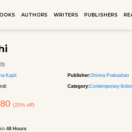
OOKS
AUTHORS
WRITERS
PUBLISHERS
RE
hi
(0)
na Kapil
Publisher:
Shivna Prakashan
ndi
Category:
Contemporary-fictio
180
(20% off)
hin
48 Hours