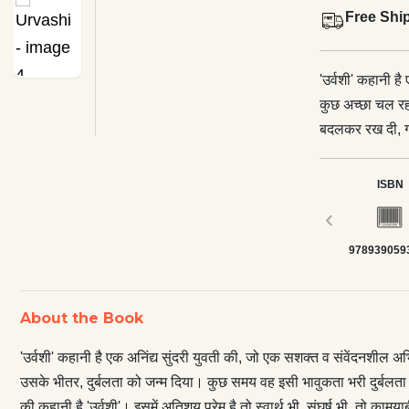
Free Shi
'उर्वशी' कहानी ह
कुछ अच्छा चल रह
बदलकर रख दी, गह
कुछ समय वह इसी भ
नवीन संघर्ष के ल
ISBN
स्त्री के संघर्ष क
‹
भी, आँसू हैं तो म
978939059
रहे।
About the Book
'उर्वशी' कहानी है एक अनिंद्य सुंदरी युवती की, जो एक सशक्त व संवेंदनशील
उसके भीतर, दुर्बलता को जन्म दिया। कुछ समय वह इसी भावुकता भरी दुर्बलता मे
की कहानी है 'उर्वशी'। इसमें अतिशय प्रेम है तो स्वार्थ भी, संघर्ष भी, तो कामय