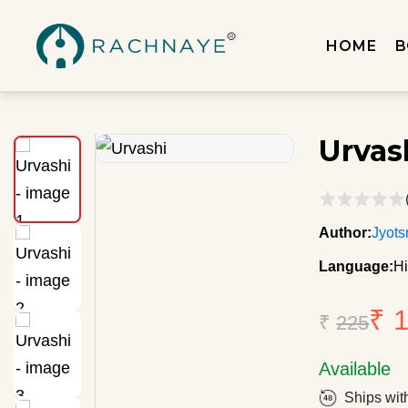
HOME
B
Urvas
Author:
Jyots
Language:
Hi
₹ 
₹
225
Available
Ships wit