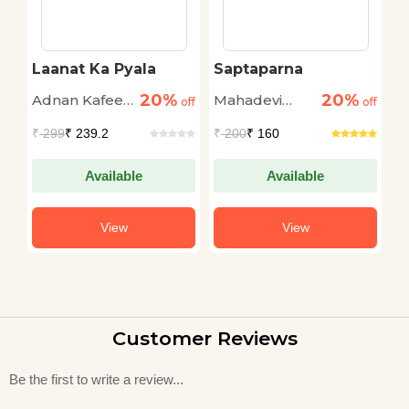
Laanat Ka Pyala
Saptaparna
H
S
20%
20%
Adnan Kafeel
Mahadevi
Sa
off
off
off
Darwesh
Verma
₹
299
₹ 239.2
₹
200
₹ 160
₹
Available
Available
View
View
Customer Reviews
Be the first to write a review...