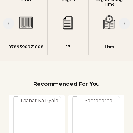
Time
9789390971008
17
1 hrs
Recommended For You