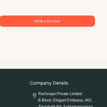
Write a Review
Company Details
Rachnaye Private Limited
B Block, Elegant Embassy, 402,
Thurahalli Rd, Subramanyapura,