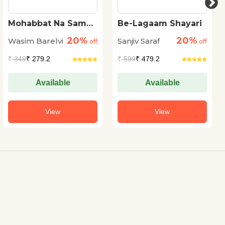
Mohabbat Na Samaj
Be-Lagaam Shayari
Hoti Hai
20%
20%
Wasim Barelvi
Sanjiv Saraf
off
off
₹
349
₹ 279.2
₹
599
₹ 479.2
Available
Available
View
View