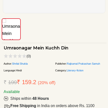
Umraonagar Mein Kuchh Din
(0)
Author:
Shrilal Shukla
Publisher:
Rajkamal Prakashan Samuh
Language:
Hindi
Category:
Literary-fiction
₹ 159.2
₹
199
(20% off)
Available
Ships within
48 Hours
Free Shipping
in India on orders above Rs. 1100