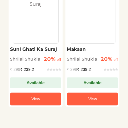
Suni Ghati Ka Suraj
Makaan
B
20%
20%
Shrilal Shukla
Shrilal Shukla
S
off
off
off
₹
299
₹ 239.2
₹
299
₹ 239.2
₹
Available
Available
View
View