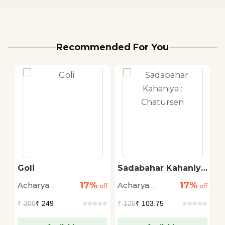
Recommended For You
Goli
Sadabahar Kahaniya
S
: Chatursen
17%
17%
Acharya
Acharya
A
off
off
off
Chatursen
Chatursen
C
₹
300
₹ 249
₹
125
₹ 103.75
₹