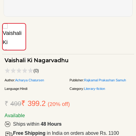
Vaishali Ki Nagarvadhu
(0)
Author:
Acharya Chatursen
Publisher:
Rajkamal Prakashan Samuh
Language:
Hindi
Category:
Literary-fiction
₹ 399.2
₹
499
(20% off)
Available
Ships within
48 Hours
Free Shipping
in India on orders above Rs. 1100