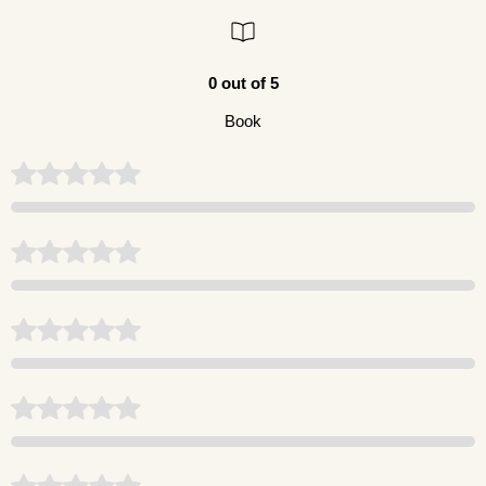
0 out of 5
Book