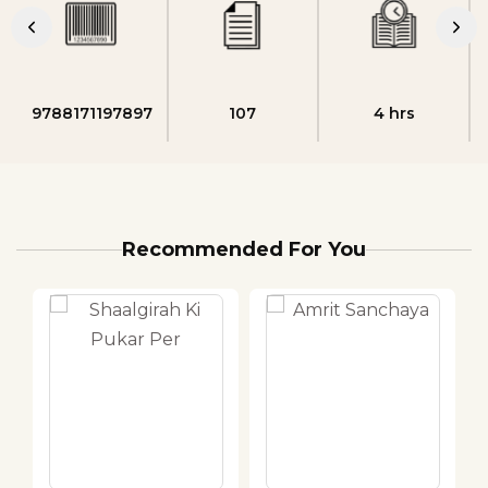
9788171197897
107
4 hrs
Recommended For You