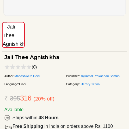
Jali Thee Agnishikha
(0)
Author:
Mahashweta Devi
Publisher:
Rajkamal Prakashan Samuh
Language:
Hindi
Category:
Literary-fiction
316
₹
395
(20% off)
Available
Ships within
48 Hours
Free Shipping
in India on orders above Rs. 1100