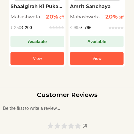
Shaalgirah Ki Pukar
Amrit Sanchaya
M
Per
20%
20%
Mahashweta
Mahashweta
M
off
off
off
Devi
Devi
D
₹
250
₹ 200
₹
995
₹ 796
₹
Available
Available
View
View
Customer Reviews
Be the first to write a review...
(0)