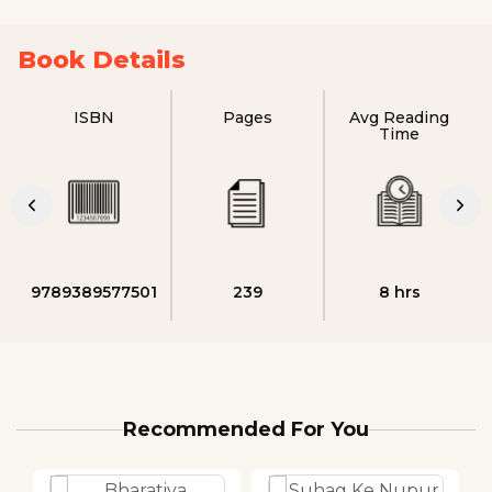
Book Details
ISBN
Pages
Avg Reading
Time
9789389577501
239
8 hrs
Recommended For You