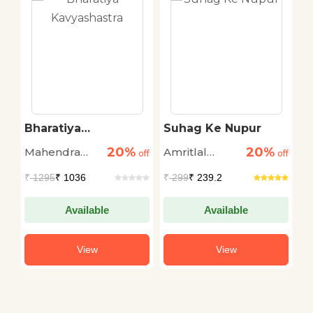
Bharatiya
Suhag Ke Nupur
P
Kavyashastra
20%
20%
Mahendra
Amritlal
L
off
off
off
Madhukar
Nagar
₹
1295
₹ 1036
₹
299
₹ 239.2
₹
Available
Available
View
View