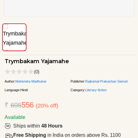
Trymbakam Yajamahe
(0)
Author:
Mahendra Madhukar
Publisher:
Rajkamal Prakashan Samuh
Language:
Hindi
Category:
Literary-fiction
556
₹
695
(20% off)
Available
Ships within
48 Hours
Free Shipping
in India on orders above Rs. 1100