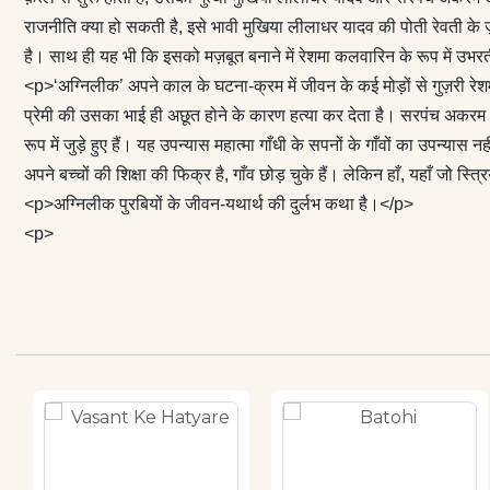
प्रेम में रँगी य
राजनीति क्या हो सकती है, इसे भावी मुखिया लीलाधर यादव की पोती रेवती के
हत्या कर देता है
है। साथ ही यह भी कि इसको मज़बूत बनाने में रेशमा कलवारिन के रूप में उभर
बी हो या शमशेर स
<p>‘अग्निलीक’ अपने काल के घटना-क्रम में जीवन के कई मोड़ों से गुज़री रे
रूप में जुड़े हुए ह
प्रेमी की उसका भाई ही अछूत होने के कारण हत्या कर देता है। सरपंच अकरम अं
हैं जो ‘हिन्द स्वर
रूप में जुड़े हुए हैं। यह उपन्यास महात्मा गाँधी के सपनों के गाँवों का उपन्यास नहीं 
यहाँ राजनीति में प्
अपने बच्चों की शिक्षा की फिक्र है, गाँव छोड़ चुके हैं। लेकिन हाँ, यहाँ जो स्त्र
चुके हैं। लेकिन हा
<p>अग्निलीक पुरबियों के जीवन-यथार्थ की दुर्लभ कथा है।</p>
जानती हैं।</p> 
<p>