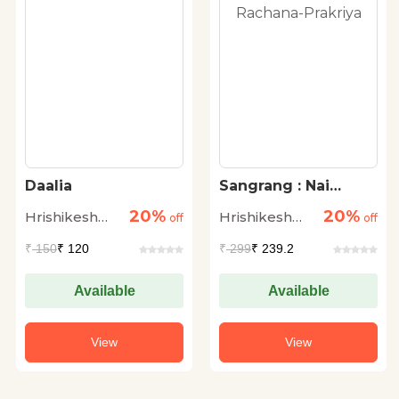
Daalia
Sangrang : Nai
Peedhi Ke 25
20%
20%
Hrishikesh
Hrishikesh
off
Rangkarmiyon Ki
off
Rachana-Prakriya
Sulabh
Sulabh
₹
150
₹ 120
₹
299
₹ 239.2
Available
Available
View
View