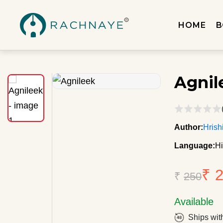
HOME
B
Agnil
Author:
Hrish
Language:
Hi
₹ 
₹
250
Available
Ships wit