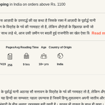
pping
in India on orders above Rs. 1100
आज़ादी के उत्तरार्द्ध की वह कथा है जिसके रक्त में आज़ादी के पूर्वार्द्ध यानी
के विद्रोह के गर्व की गरमाहट तो है, लेकिन अँग्रेज़ों के ख़‍िलाफ़ कभी जो
क साथ लड़े थे, आज उसी ज़मीन पर बदली हुई राजनीति का खेल ऐसा कि उनके
Read m
है और मंसूबे भी। यह हिन्दी का सम्भवत: पहला उपन्यास है जिसमें हिन्‍दू-
ातीय और वर्गीय ताक़त के साथ उपस्थित हैं। और यही कारण कि कथा
Pages
Avg Reading Time
Age
Country of Origin
़त्ल से शुरू होती है, उसकी गुत्थी मुखिया लीलाधर यादव और सरपंच अकरम
न्तत: रहस्यमय बनी रहती है। क़ानून भी ताक़त के साथ ही खड़ा। असल में
7419
18+ yrs
India
तवाद के युग में अपने वर्चस्व को बनाए रखने की राजनीति क्या हो सकती है, इसे
9 hrs
256
ाधर यादव की पोती रेवती के ज़रिए जिस रणनीति को लेखक ने गहराई से साधा
़ बिहार को बल्कि भारतीय राजनीति में गहरी ज़ड़े जमा चुके वंशवाद को भी देखा-
। साथ ही यह भी कि इसको मज़बूत बनाने में रेशमा कलवारिन के रूप में
ी-शक्ति का भी इस्तेमाल कितनी चालाकी से किया जा सकता है।</p>
 के पूर्वार्द्ध यानी अठारह सौ सत्तावन के विद्रोह के गर्व की गरमाहट तो है, लेकिन
ने काल के घटना-क्रम में जीवन के कई मोड़ों से गुज़री रेशमा कलवारिन के
 यह हिन्दी का सम्भवत: पहला उपन्यास है जिसमें हिन्‍दू-मुसलमान अपनी जातीय औ
 स्त्री-चरित्रों की अविस्मरणीय कथा बाँचता उपन्यास है। वह चाहे कभी
सारी के बीच अन्तत: रहस्यमय बनी रहती है। क़ानून भी ताक़त के साथ ही खड़ा। असल 