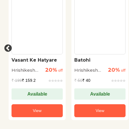
Vasant Ke Hatyare
Batohi
20%
20%
Hrishikesh
Hrishikesh
off
off
Sulabh
Sulabh
₹
199
₹ 159.2
₹
50
₹ 40
Available
Available
View
View