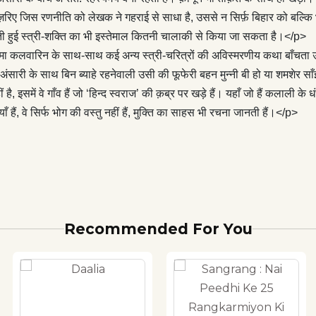
शोदा हो या उनकी पोती रेवती जिसके प्रेमी की उसका भाई ही अछूत होने के कारण
 ज़रिए जिस रणनीति को लेखक ने गहराई से साधा है, उससे न सिर्फ़ बिहार को बल्क
। सरपंच अकरम अंसारी के साथ बिन ब्याहे रहनेवाली उसी की फूफेरी बहन मुन्‍नी
ती हुई स्त्री-शक्ति का भी इस्तेमाल कितनी चालाकी से किया जा सकता है।</p>
ाँई को बेवा गुलबानो; सब अलग होते हुए भी उपन्यास को मुख्य कथा से अभिन्न
शमा कलवारिन के साथ-साथ कई अन्य स्त्री-चरित्रों की अविस्मरणीय कथा बाँचता उपन
ैं। यह उपन्यास महात्मा गाँधी के सपनों के गाँवों का उपन्यास नहीं है, इसमें वे गाँव
सारी के साथ बिन ब्याहे रहनेवाली उसी की फूफेरी बहन मुन्‍नी बी हो या शमशेर सा
ाज’ की क़ब्र पर खड़े हैं। यहाँ जो हैं कलाली के धंधे में हैं, गंजेड़ी-जुआरी भी हैं।
है, इसमें वे गाँव हैं जो ‘हिन्द स्वराज’ की क़ब्र पर खड़े हैं। यहाँ जो हैं कलाली के धंधे मे
रतिद्वंद्वी कट्टर दुश्मन हैं। जिन्हें अपने बच्चों की शिक्षा की फिक्र है, गाँव छोड़
ियाँ हैं, वे सिर्फ भोग की वस्तु नहीं हैं, मुक्ति का साहस भी रचना जानती हैं।</p>
ँ, यहाँ जो स्त्रियाँ हैं, वे सिर्फ भोग की वस्तु नहीं हैं, मुक्ति का साहस भी रचना
<p>अग्निलीक पुरबियों के जीवन-यथार्थ की दुर्लभ कथा है।</p> <p>
Recommended For You