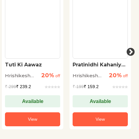
Tuti Ki Aawaz
Pratinidhi Kahaniyan
: Hrishikesh Sulabh
20%
20%
Hrishikesh
Hrishikesh
off
off
Sulabh
Sulabh
₹
299
₹ 239.2
₹
199
₹ 159.2
Available
Available
View
View