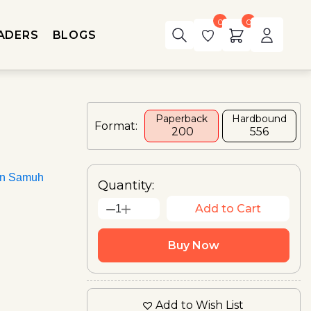
0
0
ADERS
BLOGS
Paperback
Hardbound
Format:
₹ 200
₹556
an Samuh
Quantity:
Add to Cart
1
Buy Now
Add to Wish List