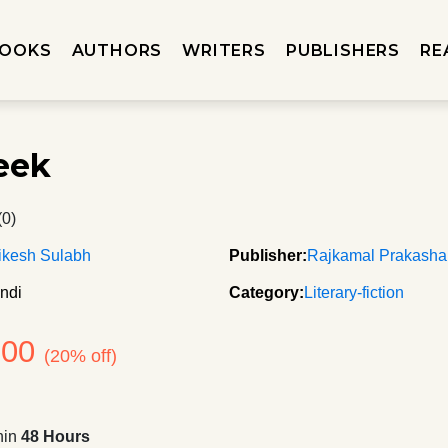
OOKS
AUTHORS
WRITERS
PUBLISHERS
RE
eek
(0)
ikesh Sulabh
Publisher:
Rajkamal Prakash
ndi
Category:
Literary-fiction
200
(20% off)
hin
48 Hours