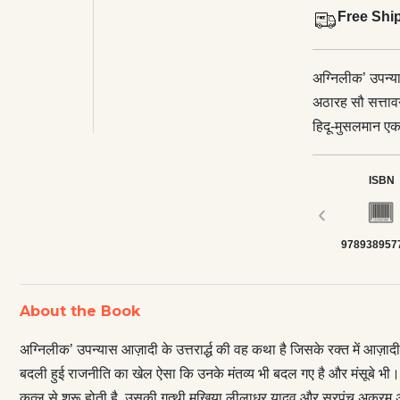
Free Shi
अग्निलीक’ उपन्यास 
अठारह सौ सत्तावन 
हिदू-मुसलमान ए
मंतव्य भी बदल गए 
मुसलमान अपनी ज
ISBN
शमशेर साँई के क
‹
अंसारी के बीच अ
978938957
टूटते-छूटते सामन्
भावी मुखिया लील
है, उससे न सिर्फ
About the Book
समझा जा सकता है
उभरती हुई स्त्र
अग्निलीक’ उपन्यास आज़ादी के उत्तरार्द्ध की वह कथा है जिसके रक्त में आज़ादी
<p>‘अग्निलीक’ अप
बदली हुई राजनीति का खेल ऐसा कि उनके मंतव्य भी बदल गए है और मंसूबे भी।
साथ-साथ कई अन्य
क़त्ल से शुरू होती है, उसकी गुत्थी मुखिया लीलाधर यादव और सरपंच अकरम अं