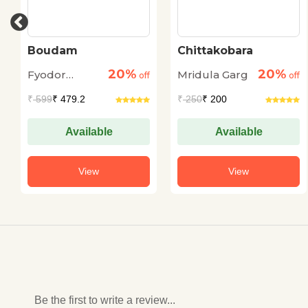
Chittakobara
Kanyadan •
Dwiragaman
20%
20%
Mridula Garg
Harimohan
off
off
of
Jha
₹
250
₹ 200
₹
250
₹ 200
Available
Available
View
View
Be the first to write a review...