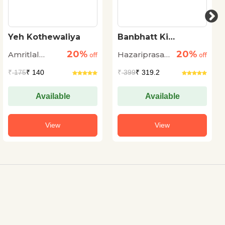
Banbhatt Ki
Ajnabi
Aatmakatha
20%
20%
Hazariprasad
Albert Camus
off
off
Dwivedi
₹
399
₹ 319.2
₹
199
₹ 159.2
Available
Available
View
View