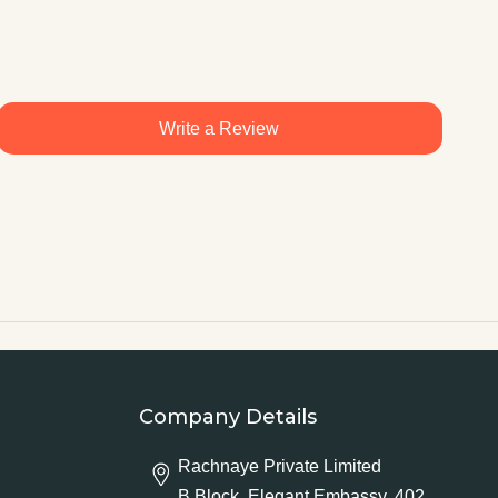
Write a Review
Company Details
Rachnaye Private Limited
B Block, Elegant Embassy, 402,