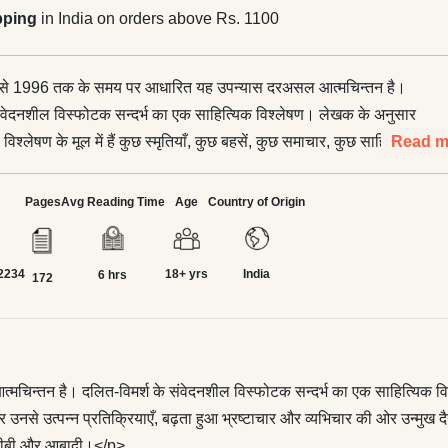
pping
in India on orders above Rs. 1100
से 1996 तक के समय पर आधारित यह उपन्यास दरअसल आत्मचिन्तन है।
संवेदनशील विस्फोटक सन्दर्भ का एक साहित्यिक विश्लेषण। लेखक के अनुसार
िश्लेषण के मूल में हैं कुछ स्मृतियाँ, कुछ बहसें, कुछ समाचार, कुछ साहित्य-
Read m
विधियाँ और उनसे उत्पन्न प्रतिक्रियाएँ, बढ़ता हुआ भ्रष्टाचार और व्यभिचार
नंदिन नैतिकता, दंगे और हिंसा, राजनीति का अपराधीकरण, अपराधियों को
Pages
Avg Reading Time
Age
Country of Origin
 राष्ट्रीय नेतृत्व का भ्रष्टाचार, बढ़ती हुई बेरोज़गारी, महँगाई, ग़रीबी और आबादी।
ाठी में ‘उपल्या’ नाम से प्रकाशित और चर्चित इस उपन्यास की केन्द्रीय
2234
18+ yrs
India
दलित आन्दोलन है। पहले अध्याय में एक सनातनी ब्राह्मण परिवार के
6 hrs
172
रण है तो तीसरे अध्याय में एक ब्राह्मण परिवार की ही बेटी एक दलित से
ीवन शुरू करती है। बाकी दो अध्यायों में दलित आन्दोलन के उभार, संघर्ष
ष्टिपात किया गया है।</p> <p>कहना न होगा कि हिन्दी और मराठी में समान
 लेखक शरणकुमार लिंबाले का यह उपन्यास समकालीन दलित विमर्श के सन्दर्भ
तन है। दलित-विमर्श के संवेदनशील विस्फोटक सन्दर्भ का एक साहित्यिक विश्ले
्तक है।
र उनसे उत्पन्न प्रतिक्रियाएँ, बढ़ता हुआ भ्रष्टाचार और व्यभिचार की ओर उन्मुख
ई, ग़रीबी और आबादी।</p>