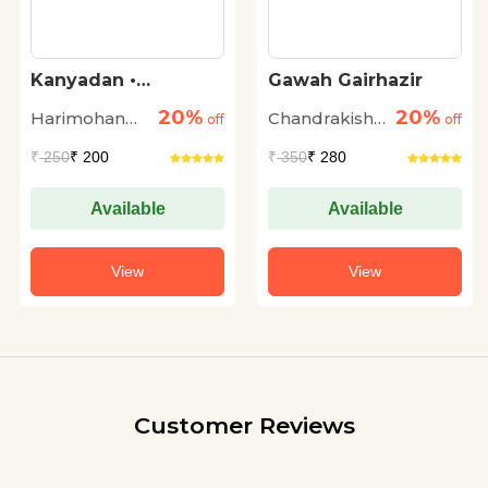
Gawah Gairhazir
Yeh Kothewaliya
20%
20%
Chandrakishore
Amritlal
f
off
off
Jaiswal
Nagar
₹
350
₹ 280
₹
175
₹ 140
Available
Available
View
View
Customer Reviews