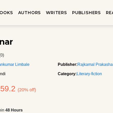
OOKS
AUTHORS
WRITERS
PUBLISHERS
RE
nar
(0)
ankumar Limbale
Publisher:
Rajkamal Prakash
ndi
Category:
Literary-fiction
159.2
(20% off)
hin
48 Hours