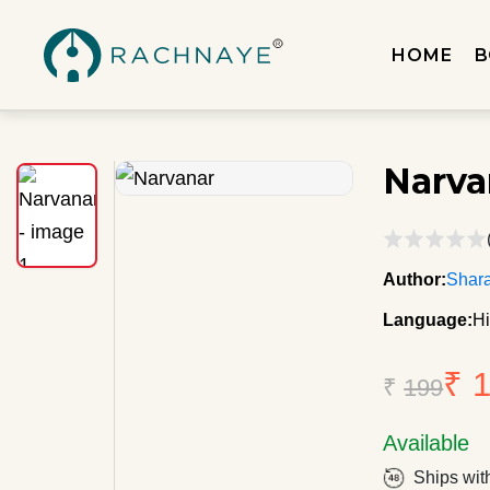
HOME
B
Narva
Author:
Shar
Language:
Hi
₹ 
₹
199
Available
Ships wit