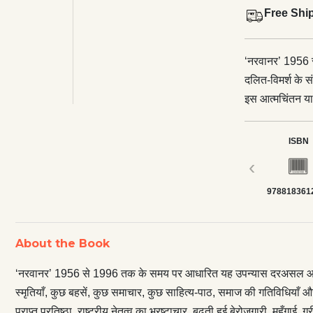
Free Shi
‘नरवानर’ 1956 
दलित-विमर्श के 
इस आत्मचिंतन या व
पाठ, समाज की गति
की ओर उन्मुख दै
ISBN
प्राप्त प्रतिष्ठा,
‹
</p> <p>लेकिन मर
978818361
चिन्ता समकालीन 
दलितीकरण का चित्
विवाह करके नया ज
About the Book
और विखंडन पर दृ
रूप से लोकप्रिय
‘नरवानर’ 1956 से 1996 तक के समय पर आधारित यह उपन्यास दरअसल आत्मचिन्
में एक ज़रूरी पुस
स्मृतियाँ, कुछ बहसें, कुछ समाचार, कुछ साहित्य-पाठ, समाज की गतिविधियाँ औ
प्राप्त प्रतिष्ठा, राष्ट्रीय नेतृत्व का भ्रष्टाचार, बढ़ती हुई बेरोज़गारी, महँगा