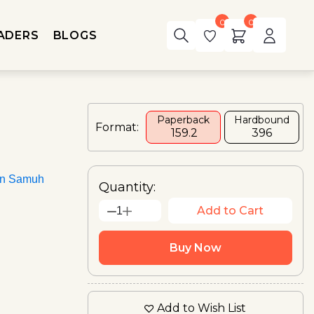
0
0
ADERS
BLOGS
Paperback
Hardbound
Format:
₹ 159.2
₹396
an Samuh
Quantity:
Add to Cart
1
Buy Now
Add to Wish List