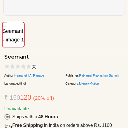
Seemant
(0)
Author:
Hemangini A. Ranade
Publisher:
Rajkamal Prakashan Samuh
Language:
Hindi
Category:
Literary-fiction
120
₹
150
(20% off)
Unavailable
Ships within
48 Hours
Free Shipping
in India on orders above Rs. 1100