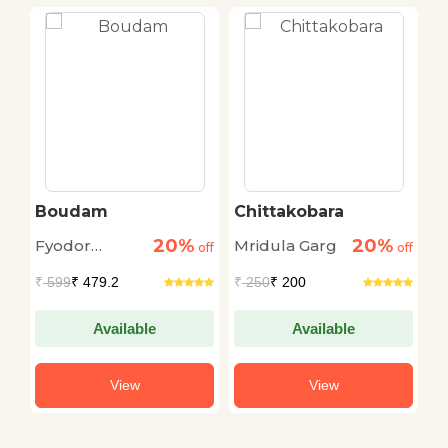
Boudam
Chittakobara
K
D
20%
20%
Fyodor
Mridula Garg
H
off
off
off
Dostoyevsky
J
₹
599
₹ 479.2
₹
250
₹ 200
₹
Available
Available
View
View