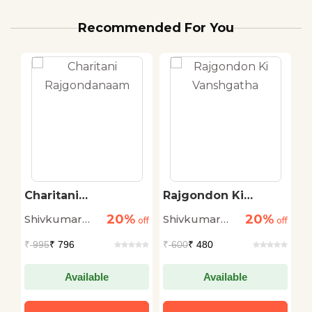
Recommended For You
Charitani
Rajgondon Ki
K
Rajgondanaam
Vanshgatha
K
20%
20%
Shivkumar
Shivkumar
A
off
off
off
B
K
Tiwari
Tiwari
P
₹
995
₹ 796
₹
600
₹ 480
₹
Available
Available