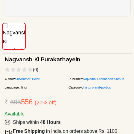
Nagvansh Ki Purakathayein
(0)
Author:
Shivkumar Tiwari
Publisher:
Rajkamal Prakashan Samuh
Language:
Hindi
Category:
History-and-politics
556
₹
695
(20% off)
Available
Ships within
48 Hours
Free Shipping
in India on orders above Rs. 1100