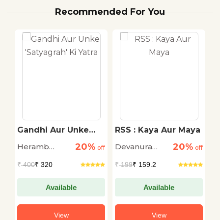
Recommended For You
Gandhi Aur Unke
RSS : Kaya Aur Maya
L
'Satyagrah' Ki Yatra
C
20%
20%
Heramb
Devanura
S
e
off
off
off
Chaturvedi
Mahadeva
L
₹
400
₹ 320
₹
199
₹ 159.2
₹
Da
Available
Available
View
View