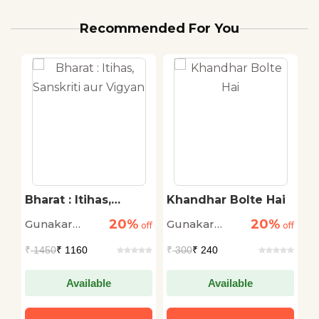
Recommended For You
r
Bharat : Itihas,
Khandhar Bolte Hai
J
Sanskriti aur Vigyan
A
20%
20%
Gunakar
Gunakar
G
off
off
off
Muley
Muley
M
₹
1450
₹ 1160
₹
300
₹ 240
₹
Available
Available