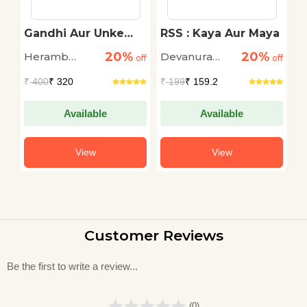
Gandhi Aur Unke
RSS : Kaya Aur Maya
L
'Satyagrah' Ki Yatra
C
20%
20%
Heramb
Devanura
S
e
off
off
off
Chaturvedi
Mahadeva
L
₹
400
₹ 320
₹
199
₹ 159.2
₹
Da
Available
Available
View
View
Customer Reviews
Be the first to write a review...
(0)