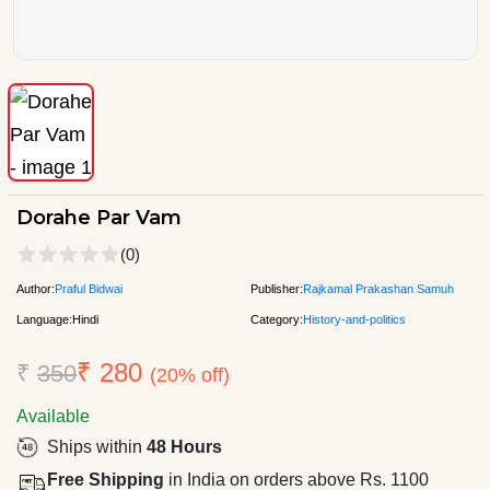
Dorahe Par Vam
(0)
Author:
Praful Bidwai
Publisher:
Rajkamal Prakashan Samuh
Language:
Hindi
Category:
History-and-politics
₹ 280
₹
350
(20% off)
Available
Ships within
48 Hours
Free Shipping
in India on orders above Rs. 1100