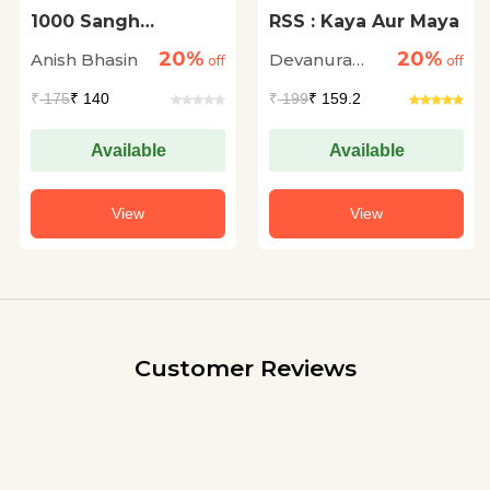
1000 Sangh
RSS : Kaya Aur Maya
Prashnottari
20%
20%
Anish Bhasin
Devanura
off
off
Mahadeva
₹
175
₹ 140
₹
199
₹ 159.2
Available
Available
View
View
Customer Reviews