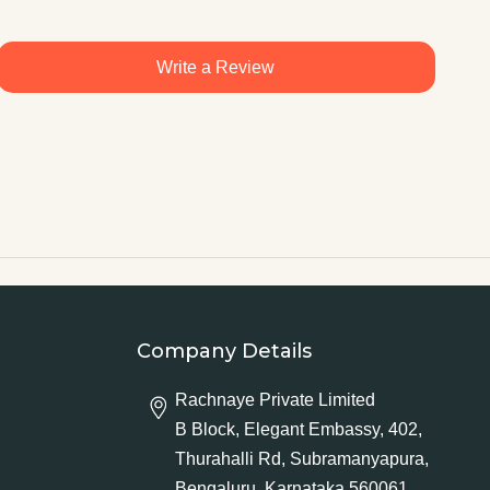
Write a Review
Company Details
Rachnaye Private Limited
B Block, Elegant Embassy, 402,
Thurahalli Rd, Subramanyapura,
Bengaluru, Karnataka 560061