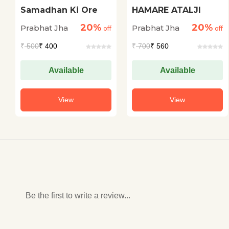
Samadhan Ki Ore
HAMARE ATALJI
20%
20%
Prabhat Jha
Prabhat Jha
off
off
₹
500
₹ 400
₹
700
₹ 560
Available
Available
View
View
Be the first to write a review...