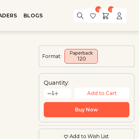
0
0
ADERS
BLOGS
Paperback
Format:
₹ 120
Quantity:
Add to Cart
1
Buy Now
Add to Wish List