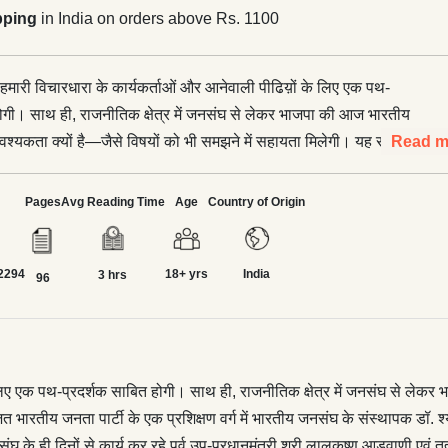
pping
in India on orders above Rs. 1100
..' हमारी विचारधारा के कार्यकर्ताओं और आनेवाली पीढिय़ों के लिए एक पथ-
होगी। साथ ही, राजनीतिक क्षेत्र में जनसंघ से लेकर भाजपा की आज भारतीय
श्यकता क्यों है—जैसे विषयों को भी समझने में सहायता मिलेगी। यह संयोग
Read m
 में भोपाल में आयोजित भारतीय जनता पार्टी के एक प्रशिक्षण वर्ग में भारतीय
 डॉ. श्यामा प्रसाद मुकर्जी के साथ रहे पूर्व प्रधानमंत्री श्री अटल बिहारी
Pages
Avg Reading Time
Age
Country of Origin
ीय स्वयंसेवक संघ के तत्कालीन सह-सरकार्यवाह माननीय सुदर्शनजी, जनसंघ के
 कर रहे पूर्व उप-प्रधानमंत्री श्री लालकृष्ण आडवाणी एवं तत्कालीन संगठन
2294
18+ yrs
India
 कुशाभाऊ ठाकरे एक साथ इस प्रशिक्षण वर्ग में रहे और अपने प्रेरक उद्बोधनों
3 hrs
96
का मार्गदर्शन किया। पठनीय व संग्रहणीय यह पुस्तक अपनी विचारधारा के
हारिक निरूपण की दृष्टि से हम सबके लिए एक प्रकाशपुंज का कार्य करेगी।
के लिए एक पथ-प्रदर्शक साबित होगी। साथ ही, राजनीतिक क्षेत्र में जनसंघ से ले
भारतीय जनता पार्टी के एक प्रशिक्षण वर्ग में भारतीय जनसंघ के संस्थापक डॉ. श्याम
घ के ही दिनों से कार्य कर रहे पूर्व उप-प्रधानमंत्री श्री लालकृष्ण आडवाणी एव