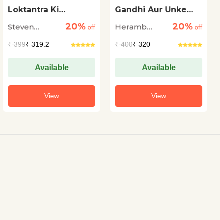
Loktantra Ki
Gandhi Aur Unke
Chaukidari
'Satyagrah' Ki Yatra
20%
20%
Steven
Heramb
off
off
Levitsky and
Chaturvedi
₹
399
₹ 319.2
₹
400
₹ 320
Daniel Ziblatt
Available
Available
View
View