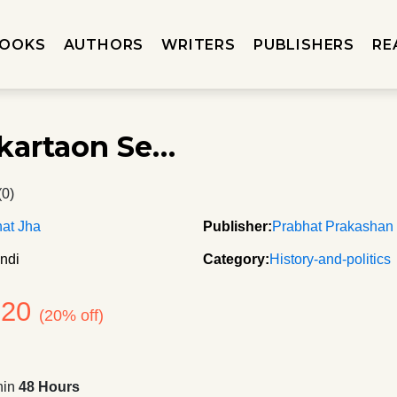
OOKS
AUTHORS
WRITERS
PUBLISHERS
RE
kartaon Se…
(0)
at Jha
Publisher:
Prabhat Prakashan
ndi
Category:
History-and-politics
120
(20% off)
hin
48 Hours