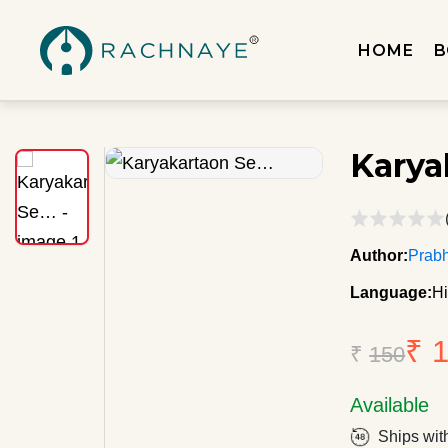
HOME
B
Karya
Author:
Prabh
Language:
Hi
₹ 
₹
150
Available
Ships wit