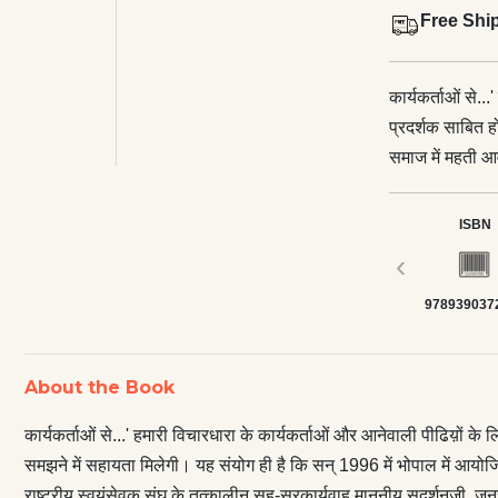
Free Shi
कार्यकर्ताओं से.
प्रदर्शक साबित 
समाज में महती आव
ही है कि सन् 1996
जनसंघ के संस्थापक
ISBN
वाजपेयी, राष्ट्र
‹
ही दिनों से कार्य
978939037
महामंत्री माननीय
से कार्यकर्ताओं 
संवर्धन और व्याव
About the Book
कार्यकर्ताओं से...' हमारी विचारधारा के कार्यकर्ताओं और आनेवाली पीढिय़ों 
समझने में सहायता मिलेगी। यह संयोग ही है कि सन् 1996 में भोपाल में आयोजित 
राष्ट्रीय स्वयंसेवक संघ के तत्कालीन सह-सरकार्यवाह माननीय सुदर्शनजी, जनसं