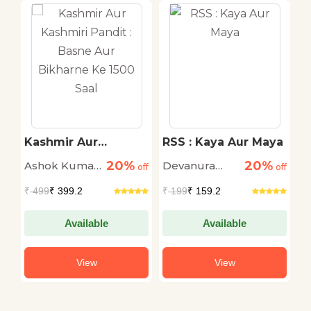
Kashmir Aur
RSS : Kaya Aur Maya
L
Kashmiri Pandit :
C
20%
20%
Ashok Kumar
Devanura
S
n
off
Basne Aur Bikharne
off
off
Ke 1500 Saal
Pandey
Mahadeva
L
₹
499
₹ 399.2
₹
199
₹ 159.2
₹
Da
Available
Available
View
View