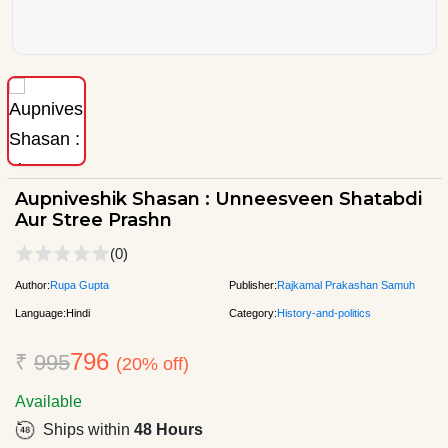
Aupniveshik Shasan : Unneesveen Shatabdi
Aur Stree Prashn
(0)
Author:
Rupa Gupta
Publisher:
Rajkamal Prakashan Samuh
Language:
Hindi
Category:
History-and-politics
796
₹
995
(20% off)
Available
Ships within
48 Hours