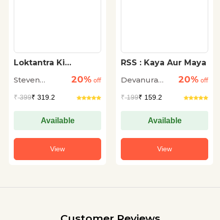
Loktantra Ki
RSS : Kaya Aur Maya
Chaukidari
20%
20%
Steven
Devanura
off
off
Levitsky and
Mahadeva
₹
399
₹ 319.2
₹
199
₹ 159.2
Daniel Ziblatt
Available
Available
View
View
Customer Reviews