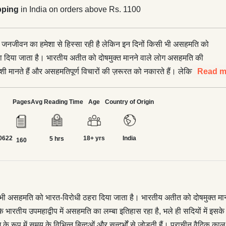
pping
in India on orders above Rs. 1100
नजीवन का हमेशा से हिस्सा रही है लेकिन इन दिनों किसी भी असहमति को
ा दिया जाता है। भारतीय अतीत को दोषमुक्त मानने वाले लोग असहमति की
ी मानते हैं और असहमतिपूर्ण विचारों की ज़रूरत को नकारते हैं। लेकिन
Read m
ें’ बतलाती है कि भारतीय उपमहाद्वीप में असहमति का लम्बा इतिहास रहा है,
ं इसके रूप विकसित या परिवर्तित हो गए हैं। लेखक असहमति की अभिव्यक्ति
Pages
Avg Reading Time
Age
Country of Origin
रूपों पर विचार करते हुए इसे भारतीय ऐतिहासिक अनुभव के अंग के रूप में
न्दुओं और सन्दर्भों से जोड़ती हैं। प्राचीन वैदिक काल से शुरू करते हुए जैन,
0622
18+ yrs
India
ि समूहों के उद्भव और इससे आगे, मध्यकाल के भक्ति सन्तों और अन्य के
5 hrs
160
हुई वह हमें असहमति के उस प्रमुख बिन्दु, महात्मा गांधी के सत्याग्रह, तक ले
आज़ाद और लोकतांत्रिक भारत की स्थापना में मदद की। वह इस बात पर बल
रह धर्म ने हमेशा सामाजिक परिवर्तन को प्रतिबिम्बित किया है, और वर्तमान में
करण के साथ अपनी बात पूरी करती हैं। वह असहमति के विशेष रूपों पर जन-
भी असहमति को भारत-विरोधी ठहरा दिया जाता है। भारतीय अतीत को दोषमुक्त मान
ेखांकित करते हुए सीएए और एनआरसी के ख़िलाफ़ शाहीनबाग़ जैसे शान्तिपूर्ण
ि भारतीय उपमहाद्वीप में असहमति का लम्बा इतिहास रहा है, भले ही सदियों में इ
ती हैं। इसमें यह प्रश्न निहित है कि धर्म का मुहावरा ज़रूरी है या नहीं। उनके
रूप में समय के विभिन्न बिन्दुओं और सन्दर्भों से जोड़ती हैं। प्राचीन वैदिक काल