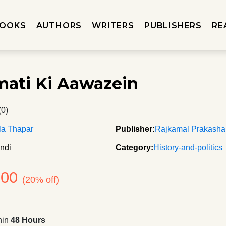
OOKS
AUTHORS
WRITERS
PUBLISHERS
RE
ati Ki Aawazein
(0)
la Thapar
Publisher:
Rajkamal Prakash
ndi
Category:
History-and-politics
200
(20% off)
hin
48 Hours