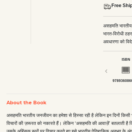
Free Shi
असहमति भारतीय ज
भारत-विरोधी ठहर
अवधारणा को विदेश
‘असहमति की आवाज़
भले ही सदियों मे
ISBN
और उसके अहिंसक 
‹
समय के विभिन्न बि
978936086
बौद्ध, आजीविक आद
विचारों को परखती 
जाती हैं जिसने 
About the Book
देती हैं कि किस त
धर्म के राजनीति
असहमति भारतीय जनजीवन का हमेशा से हिस्सा रही है लेकिन इन दिनों किसी 
प्रतिक्रिया को र
विचारों की ज़रूरत को नकारते हैं। लेकिन ‘असहमति की आवाज़ें’ बतलाती है क
विरोध का हवाला दे
उसके अहिंसक रूपों पर विचार करते हुए इसे भारतीय ऐतिहासिक अनुभव के अंग के 