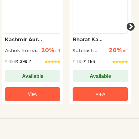
Kashmir Aur
Bharat Ka
Kashmiri Pandit :
Samvidhan :
20%
20%
Ashok Kumar
Subhash
Basne Aur Bikharne
off
Sankshipt Parichay
off
Ke 1500 Saal
Pandey
Kashyap
₹
499
₹ 399.2
₹
195
₹ 156
Available
Available
View
View