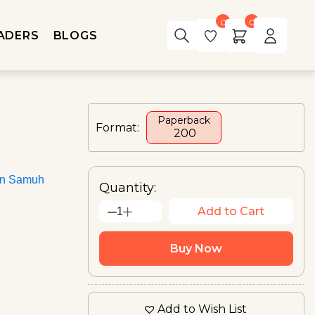
0
0
ADERS
BLOGS
Paperback
Format:
₹ 200
an Samuh
Quantity:
Add to Cart
1
Buy Now
Add to Wish List