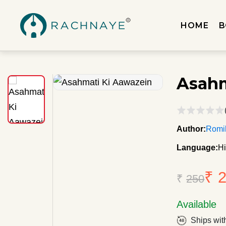
HOME
B
Asahm
Author:
Romi
Language:
Hi
₹ 
₹
250
Available
Ships wit