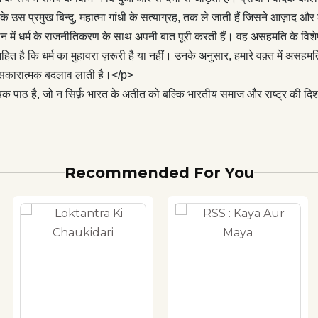
़्त में असहमति सुनने लायक, स्पष्ट, अन्याय-विरोधी और लोकतांत्रिक
के उस प्रमुख बिन्दु, महात्मा गांधी के सत्याग्रह, तक ले जाती हैं जिसने आज़ाद औ
्थक होनी चाहिए। संवाद के ज़रिये असहमति और बहस की अभिव्यक्ति ही
तमान में धर्म के राजनीतिकरण के साथ अपनी बात पूरी करती हैं। वह असहमति के वि
्मक बदलाव लाती है।</p> <p>भारत की शीर्षस्थ जन-बुद्धिजीवी की यह
न निहित है कि धर्म का मुहावरा ज़रूरी है या नहीं। उनके अनुसार, हमारे वक़्त में 
िए एक आवश्यक पाठ है, जो न सिर्फ़ भारत के अतीत को बल्कि भारतीय
ं सकारात्मक बदलाव लाती है।</p>
की दिशा को भी उसके सही परिप्रेक्ष्य में जानना-समझना चाहते हैं।&nbsp;
पाठ है, जो न सिर्फ़ भारत के अतीत को बल्कि भारतीय समाज और राष्ट्र की दिशा 
Recommended For You