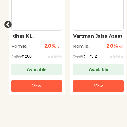
Itihas Ki
Vartman Jaisa Ateet
Punarvyakhya
20%
20%
Romila
Romila
off
off
Thapar
Thapar
₹
250
₹ 200
₹
599
₹ 479.2
Available
Available
View
View