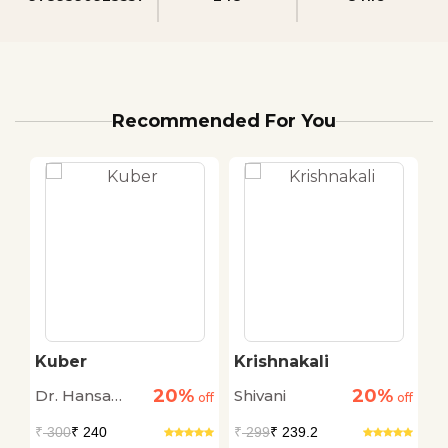
Recommended For You
Kuber
Krishnakali
L
20%
20%
Dr. Hansa
Shivani
H
off
off
off
Deep
S
₹
300
₹ 240
₹
299
₹ 239.2
₹