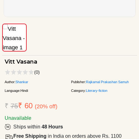
Vitt Vasana
(0)
Author:
Shankar
Publisher:
Rajkamal Prakashan Samuh
Language:
Hindi
Category:
Literary-fiction
₹ 60
₹
75
(20% off)
Unavailable
Ships within
48 Hours
Free Shipping
in India on orders above Rs. 1100