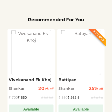
Recommended For You
HOT DEALS
Vivekanand Ek Khoj
Battiyan
E
20%
25%
Shankar
Shankar
S
off
off
off
₹
700
₹ 560
₹
350
₹ 262.5
₹
Available
Available