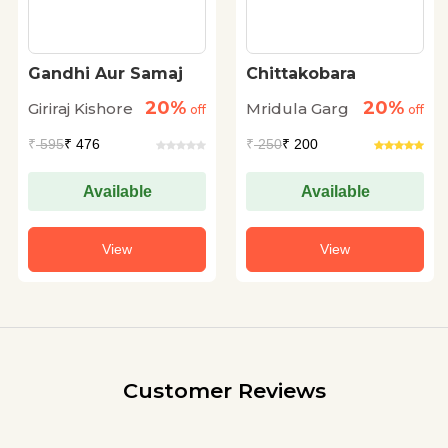
Gandhi Aur Samaj
Chittakobara
20%
20%
Giriraj Kishore
Mridula Garg
off
off
₹
595
₹ 476
₹
250
₹ 200
Available
Available
View
View
Customer Reviews