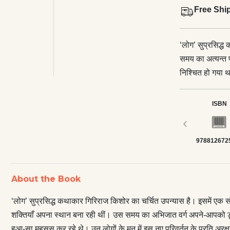
Free Shi
‘लोग’ सुप्रसिद्
समय का अत्यन्त प
निश्चित हो गया थ
समय का अभिजात व
सामाजिक एवं मान्
ISBN
‘छूट-गया’ हुआ-सा
‹
मूल्यहीनता, संस्
978812672
का जाना उस ‘पूरे'
अनुरूप अपने को ढ
वस्तुत: आत्ममूल
About the Book
कथारस और पठनीयत
‘लोग’ सुप्रसिद्ध कथाकार गिरिराज किशोर का चर्चित उपन्यास है। इसमें एक स
शक्तियाँ अपना स्थान बना रही थीं। उस समय का अभिजात वर्ग अपने-आपको डूबत
हुआ-सा महसूस कर रहे थे। उन लोगों के मन में इस नए परिवर्तन के प्रति अरक्षा