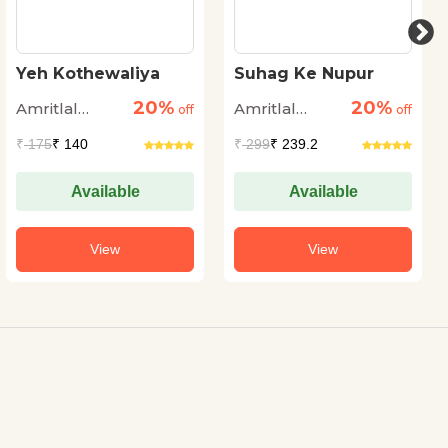
Yeh Kothewaliya
Suhag Ke Nupur
20%
20%
Amritlal
Amritlal
off
off
Nagar
Nagar
₹
175
₹ 140
₹
299
₹ 239.2
Available
Available
View
View