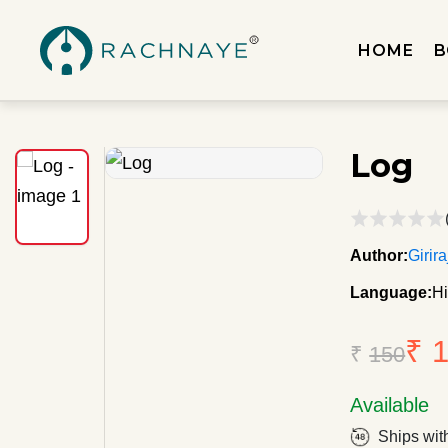
HOME
B
Log
Author:
Girir
Language:
Hi
₹ 
₹
150
Available
Ships wit