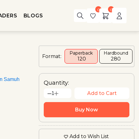
0
0
ADERS
BLOGS
Paperback
Hardbound
Format:
₹ 120
₹280
an Samuh
Quantity:
Add to Cart
1
Buy Now
Add to Wish List