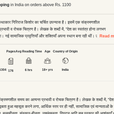
pping
in India on orders above Rs. 1100
ध कथाकार गिरिराज किशोर का चर्चित उपन्यास है। इसमें एक संक्रमणशील
्रभावी व रोचक चित्रण है। लेखक के शब्दों में, “देश का स्वतंत्र होना लगभग
ा। नई सामाजिक प्रवृत्तियाँ और शक्तियाँ अपना स्थान बना रही थीं। उस
Read m
र्ग अपने-आपको डूबता हुआ महसूस करने लगा, आर्थिक स्तर पर ही नहीं,
यताओं के स्तर पर भी। उस वर्ग से सम्बद्ध हर एक वर्ग के ‘लोग’ अपने-आपको
Pages
Avg Reading Time
Age
Country of Origin
 महसूस कर रहे थे। उन लोगों के मन में इस नए परिवर्तन के प्रति अरक्षा,
कार-हीनता, उच्छृंखलता, विघटन आदि सब प्रकार की आशंकाएँ थीं। अंग्रेज़ों
5304
18+ yrs
India
 वर्ग के व्यक्तिहीन हो जाने की सूचना थी। उनमें से कुछ बदलते हुए सन्दर्भों के
6 hrs
176
ाल पाने में असमर्थ रहे। वे ही ‘लोग’ यहाँ <br />हैं।”</p> <p>यह उपन्यास
्यांकन और सामाजिक विश्लेषण की समेकित प्रक्रिया को रेखांकित करता है।
ा के गुणों से ओत-प्रोत एक महत्त्वपूर्ण उपन्यास।</p> <h1> <
ंक्रमणशील समय का अत्यन्त प्रभावी व रोचक चित्रण है। लेखक के शब्दों में, “देश
ा हुआ महसूस करने लगा, आर्थिक स्तर पर ही नहीं, सामाजिक एवं मान्यताओं के स्
, मूल्यहीनता, संस्कार-हीनता, उच्छृंखलता, विघटन आदि सब प्रकार की आशंकाएँ थीं। 