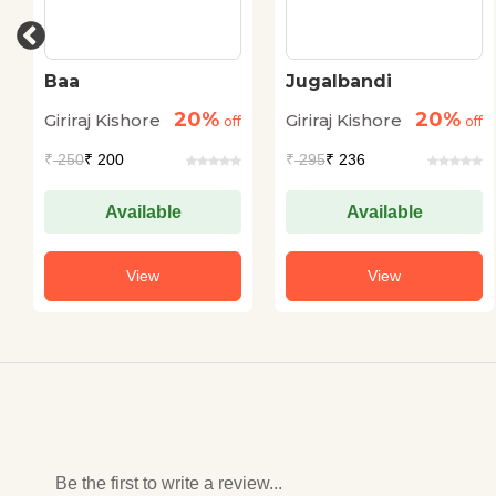
Baa
Jugalbandi
20%
20%
Giriraj Kishore
Giriraj Kishore
off
off
₹
250
₹ 200
₹
295
₹ 236
Available
Available
View
View
Be the first to write a review...