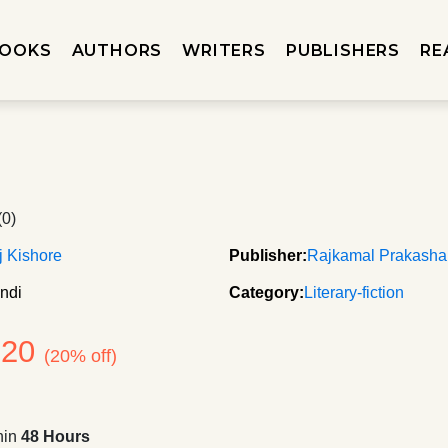
OOKS
AUTHORS
WRITERS
PUBLISHERS
RE
(0)
aj Kishore
Publisher:
Rajkamal Prakash
ndi
Category:
Literary-fiction
120
(20% off)
hin
48 Hours