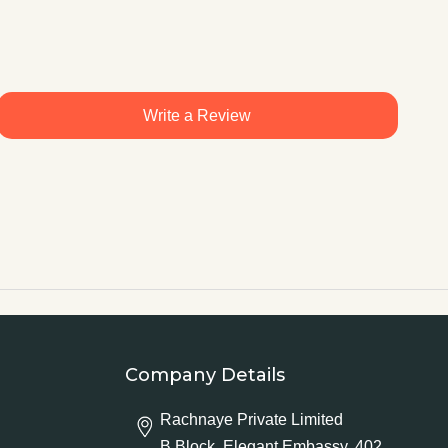
Write a Review
Company Details
Rachnaye Private Limited
B Block, Elegant Embassy, 402,