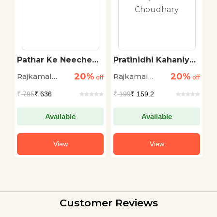
Pathar Ke Neeche
Pratinidhi Kahaniyan
S
Dabe Hue Hath
: Rajkamal
M
20%
20%
Rajkamal
Rajkamal
R
off
off
Choudhary
off
s
Chaudhary
Chaudhary
C
₹
795
₹ 636
₹
199
₹ 159.2
₹
Available
Available
View
View
Customer Reviews