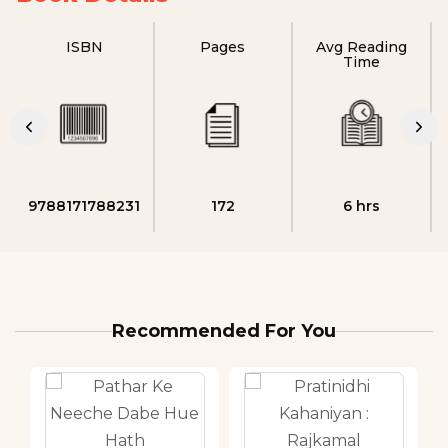
ISBN
Pages
Avg Reading
Time
9788171788231
172
6 hrs
Recommended For You