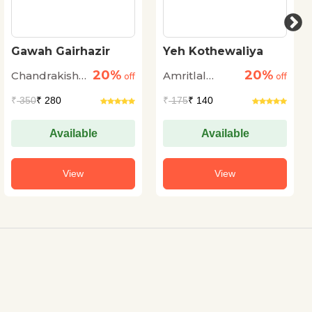
Gawah Gairhazir
Yeh Kothewaliya
20%
20%
Chandrakishore
Amritlal
off
off
Jaiswal
Nagar
₹
350
₹ 280
₹
175
₹ 140
Available
Available
View
View