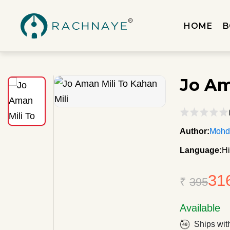
HOME
B
Jo Am
Author:
Mohd
Language:
Hi
31
₹
395
Available
Ships wit