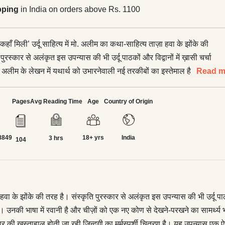
pping
in India on orders above Rs. 1100
कहाँ मिली’ उर्दू साहित्य में मो. अलीम का कथा-साहित्य ताज़ा हवा के झोंके की
पुरस्कार से अलंकृत इस उपन्यास की भी उर्दू पाठकों और विद्वानों में ख़ासी चर्चा
अलीम के लेखन में यथार्थ को उभारनेवाली नई तरकीबों का इस्तेमाल है।
Read m
वानी है और चीज़ों को एक नए कोण से देखने-परखने का सामर्थ्य भी।</p>
 तो कहाँ मिली’ उपन्यास में बिहार के एक गाँव के लुहार परिवार की ख़स्ताहाल
Pages
Avg Reading Time
Age
Country of Origin
दगी का मर्मस्पर्शी चित्रण है। यह उपन्यास एक ऐसी तस्वीर की तरह है, जिसमें
्न रंग सोच-समझकर और संवेदना के साथ भरे गए हैं।</p> <p>बदलती हुई
8849
18+ yrs
India
क परिस्थितियाँ, उन्हीं के बीच उभरनेवाले साम्प्रदायिक तनाव, और अन्य
3 hrs
104
पन्यास में इस तरह पिरोये गए हैं कि लेखक की मानवीय दृष्टि से हमारा बार-बार
 है और हम उसकी संवेदनशील निगाह से क़ायल हो जाते हैं।
हवा के झोंके की तरह है। संस्कृति पुरस्कार से अलंकृत इस उपन्यास की भी उर्दू पाठक
ै। उनकी भाषा में रवानी है और चीज़ों को एक नए कोण से देखने-परखने का सामर्थ्
वार की ख़स्ताहाल होती जा रही ज़िन्दगी का मर्मस्पर्शी चित्रण है। यह उपन्यास एक