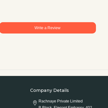
Write a Review
Company Details
Rachnaye Private Limited
B Block, Elegant Embassy, 402,