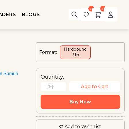
0
0
ADERS
BLOGS
Hardbound
Format:
₹316
an Samuh
Quantity:
Add to Cart
1
Buy Now
Add to Wish List