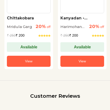
Chittakobara
Kanyadan •
Dwiragaman
20%
20%
Mridula Garg
Harimohan
off
off
Jha
₹
250
₹ 200
₹
250
₹ 200
Available
Available
View
View
Customer Reviews