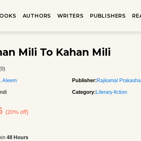
OOKS
AUTHORS
WRITERS
PUBLISHERS
RE
an Mili To Kahan Mili
(0)
. Aleem
Publisher:
Rajkamal Prakash
ndi
Category:
Literary-fiction
6
(20% off)
hin
48 Hours