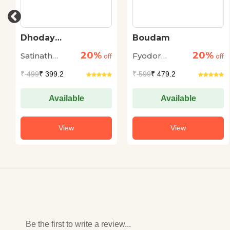
Dhoday
Boudam
Charitmanas
20%
20%
Satinath
Fyodor
off
off
Bhaduri
Dostoyevsky
₹
499
₹ 399.2
₹
599
₹ 479.2
Available
Available
View
View
Be the first to write a review...