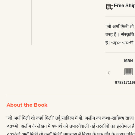
Free Shi
‘जो अमाँ मिली तो 
तरह है। संस्कृति 
है।</p> <p>मो. 
उनकी भाषा में र
<p>‘जो अमाँ मिली
ISBN
होती जा रही ज़िन्
‹
यथार्थ के विभिन
978817119
सामाजिक, राजनीति
सामाजिक प्रश्न उ
साक्षात्कार होता
About the Book
‘जो अमाँ मिली तो कहाँ मिली’ उर्दू साहित्य में मो. अलीम का कथा-साहित्य ताज़ा 
<p>मो. अलीम के लेखन में यथार्थ को उभारनेवाली नई तरकीबों का इस्तेमाल ह
<p>‘जो अमाँ मिली तो कहाँ मिली’ उपन्यास में बिहार के एक गाँव के लुहार परि