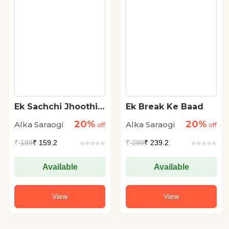
Ek Sachchi Jhoothi
Ek Break Ke Baad
Gatha
20%
20%
Alka Saraogi
Alka Saraogi
off
off
₹
199
₹ 159.2
₹
299
₹ 239.2
Available
Available
View
View