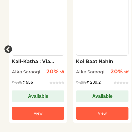
Kali-Katha : Via
Koi Baat Nahin
Bypass
20%
20%
Alka Saraogi
Alka Saraogi
off
off
₹
695
₹ 556
₹
299
₹ 239.2
Available
Available
View
View