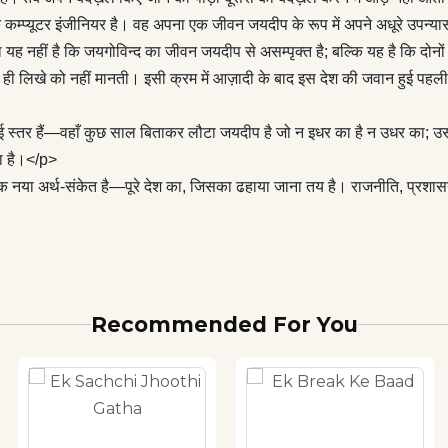
तानें अमेरिका के वियतनाम-युद्ध से लेकर विकीलीक्स के धोखे तक फैली हैं।
प्यूटर इंजीनियर है। वह अपना एक जीवन जयदीप के रूप में अपने अधूरे उपन्यास 
’ इस उपन्यास में एक ‘मोटिफ़’ की तरह है जिसमें विस्थापन के कई स्तर हैं—
म्बना यह नहीं है कि जयगोविन्द का जीवन जयदीप से असम्पृक्त है; बल्कि यह है कि दो
ताकर लौटा जयदीप है जो न इधर का है न उधर का; उसके एन.आर.आई. मित्र
ही लिखे को नहीं मानती। इसी क्रम में आज़ादी के बाद इस देश की जवान हुई पहली
के डर से इंडिया नहीं आते; वे हैं जो लौटने के लिए तड़प रहे हैं; उसका बेटा रोहित
ो चिड़ियाघर कहता है।</p> <p>सड़क पर गुज़रती हर बस के साथ हिलता
 स्तर हैं—वहाँ कुछ साल बिताकर लौटा जयदीप है जो न इधर का है न उधर का; उसके एन
ल मैनशन’ एक नया अर्थ-संकेत है—पूरे देश का, जिसका ढहाया जाना तय है।
ता है।</p>
न, पुलिस और पूँजी के बीच बिचौलियों का तंत्र सबसे कमज़ोर को सबसे पहले
ा अर्थ-संकेत है—पूरे देश का, जिसका ढहाया जाना तय है। राजनीति, प्रशासन,
लगा हुआ है।
Recommended For You