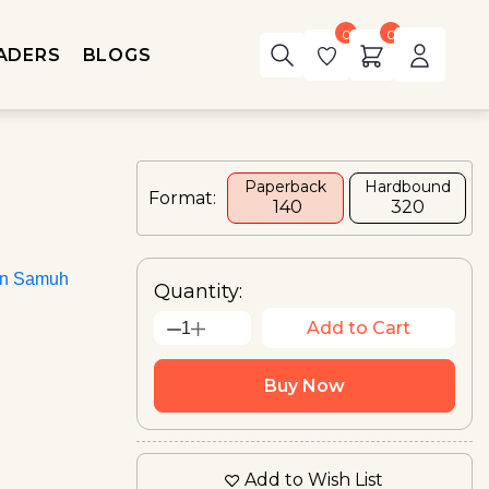
0
0
ADERS
BLOGS
Paperback
Hardbound
Format:
₹ 140
₹320
an Samuh
Quantity:
Add to Cart
1
Buy Now
Add to Wish List