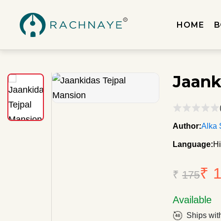
HOME
B
Jaank
Author:
Alka 
Language:
Hi
₹ 
₹
175
Available
Ships wit