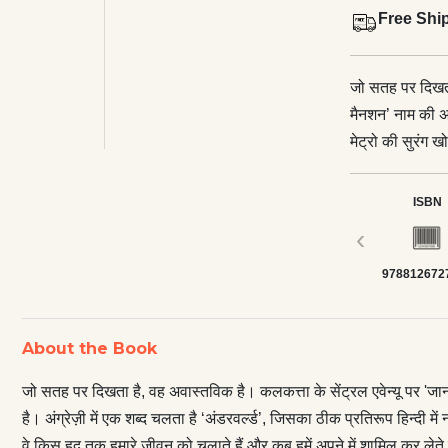
Free Shi
जो सतह पर दिखता
मैनशन’ नाम की अ
मेट्रो की सुरंग खो
जिसका ठीक प्रतिरू
जुगाड़ की दुनिया ह
ISBN
कि वे किस हद तक 
‹
बेदख़ल किए जाने
978812672
1970 के दशक में
अपना एक जीवन जयद
आन्दोलन से लेकर 
About the Book
यथार्थ में। विडम
कि दोनों को अलग 
जो सतह पर दिखता है, वह अवास्तविक है। कलकत्ता के सेंट्रल एवेन्यू पर 'ज
कोशिश में बार-बा
है। अंग्रेज़ी में एक शब्द चलता है ‘अंडरवर्ल्ड’, जिसका ठीक प्रतिरूप हिन्दी में
इसी क्रम में आज
वे किस हद तक हमारे जीवन को चलाते हैं और कब हमें अपने में शामिल कर लेते