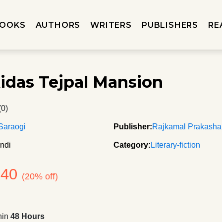
OOKS
AUTHORS
WRITERS
PUBLISHERS
RE
idas Tejpal Mansion
(0)
Saraogi
Publisher:
Rajkamal Prakash
ndi
Category:
Literary-fiction
140
(20% off)
hin
48 Hours