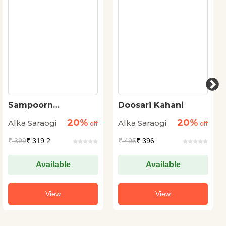
Sampoorn
Doosari Kahani
Kahaniyan : Alka
20%
20%
Alka Saraogi
Alka Saraogi
Saraogi
off
off
₹
399
₹ 319.2
₹
495
₹ 396
Available
Available
View
View