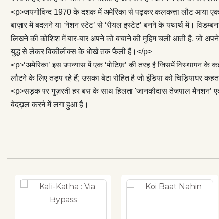
'सिस्टम’ की दास्
<p>जयगोविन्द 1970 के दशक में अमेरिका से पढ़कर कलकत्ता लौट आया एक कम्
</p> <p>‘अमेरिका
बाज़ार में बदलने या ‘नेशन स्टेट’ से ‘रीयल इस्टेट’ बनने के यथार्थ में। विड
वहाँ कुछ साल बि
लिखने की कोशिश में बार-बार अपने को बचाने की मुहिम चली आती है, जो अपने 
हैं जो इंफ़ेक्शन 
युद्ध से लेकर विकीलीक्स के धोखे तक फैली हैं।</p>
है जो इंडिया क
<p>‘अमेरिका’ इस उपन्यास में एक ‘मोटिफ़’ की तरह है जिसमें विस्थापन के कई
'जानकीदास तेजपा
लौटने के लिए तड़प रहे हैं; उसका बेटा रोहित है जो इंडिया को चिड़ियाघर कह
राजनीति, प्रशास
<p>सड़क पर गुज़रती हर बस के साथ हिलता 'जानकीदास तेजपाल मैनशन’ एक नय
बेदख़ल करने में 
बेदख़ल करने में लगा हुआ है।