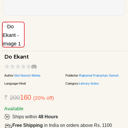
Do Ekant
(0)
Author:
Shri Naresh Mehta
Publisher:
Rajkamal Prakashan Samuh
Language:
Hindi
Category:
Literary-fiction
160
₹
200
(20% off)
Available
Ships within
48 Hours
Free Shipping
in India on orders above Rs. 1100