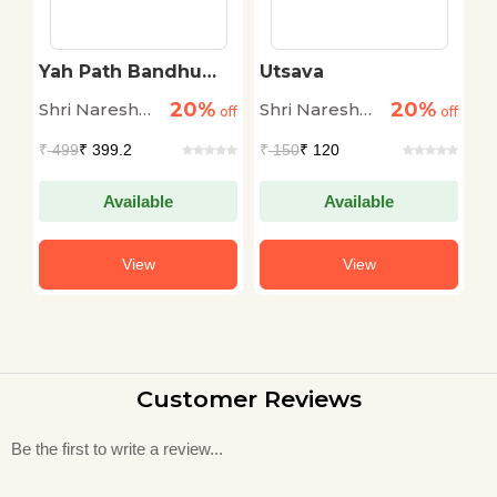
Yah Path Bandhu
Utsava
M
Tha
20%
20%
Shri Naresh
Shri Naresh
S
off
off
off
Mehta
Mehta
M
₹
499
₹ 399.2
₹
150
₹ 120
₹
Available
Available
View
View
Customer Reviews
Be the first to write a review...