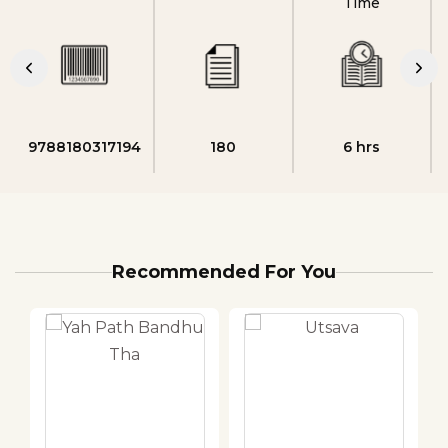
Time
9788180317194
180
6 hrs
Recommended For You