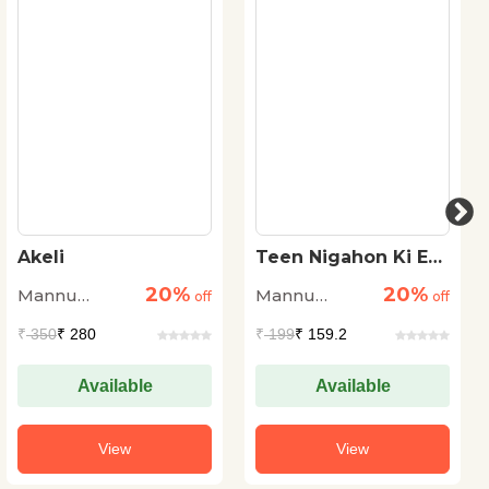
Akeli
Teen Nigahon Ki Ek
Tasvir
20%
20%
Mannu
Mannu
off
off
Bhandari
Bhandari
₹
350
₹ 280
₹
199
₹ 159.2
Available
Available
View
View