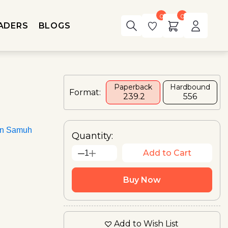
0
0
ADERS
BLOGS
Paperback
Hardbound
Format:
₹ 239.2
₹556
an Samuh
Quantity:
Add to Cart
1
Buy Now
Add to Wish List