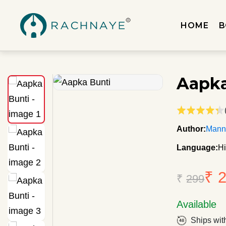
HOME
B
Aapka
Author:
Mann
Language:
Hi
₹ 
₹
299
Available
Ships wit