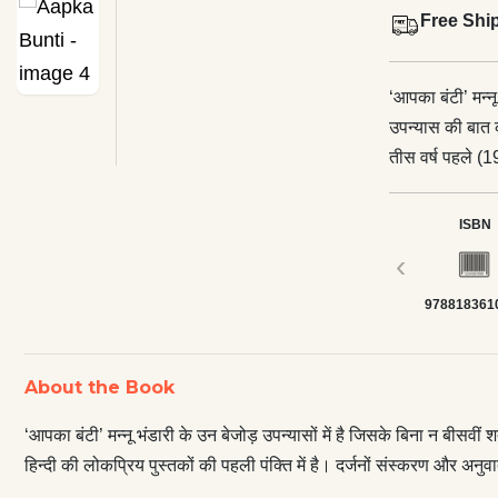
Free Shi
‘आपका बंटी’ मन्नू
उपन्यास की बात 
तीस वर्ष पहले (1
में है। दर्जनों स
बार धारावाहिक रूप से प्रकाशन क
ISBN
निगाहों से देखी 
‹
यह कहानी बालक बं
978818361
त्रासदी सभी की यातना बन जाती है। श
महत्त्वाकांक्षा औ
ला छोड़ता है। यह
About the Book
बढ़ाती ‘नई स्त्री’
बंटी, जो नितान्त निर्दोष, निरीह
‘आपका बंटी’ मन्नू भंडारी के उन बेजोड़ उपन्यासों में है जिसके बिना न बीसव
कथाकार मन्नू भं
हिन्दी की लोकप्रिय पुस्तकों की पहली पंक्ति में है। दर्जनों संस्करण और अन
चर्चित, प्रशंसित इस उ