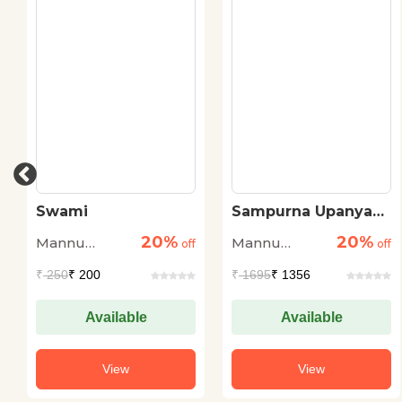
Swami
Sampurna Upanyas :
Mannu Bhandari
20%
20%
Mannu
Mannu
off
off
Bhandari
Bhandari
₹
250
₹ 200
₹
1695
₹ 1356
Available
Available
View
View