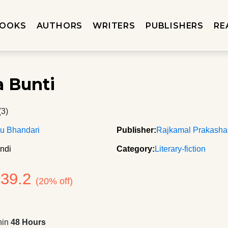
OOKS
AUTHORS
WRITERS
PUBLISHERS
RE
 Bunti
(3)
u Bhandari
Publisher:
Rajkamal Prakash
ndi
Category:
Literary-fiction
239.2
(20% off)
hin
48 Hours