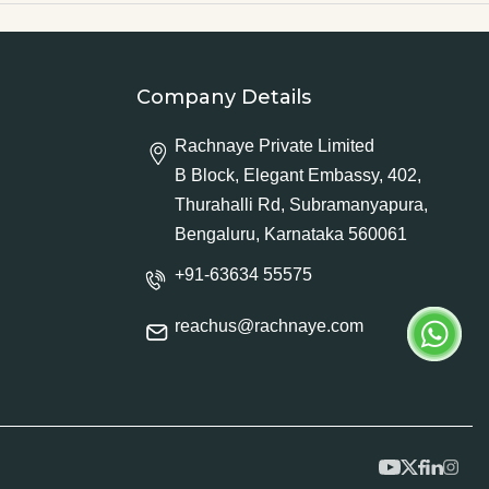
Company Details
Rachnaye Private Limited
B Block, Elegant Embassy, 402,
Thurahalli Rd, Subramanyapura,
Bengaluru, Karnataka 560061
+91-63634 55575
reachus@rachnaye.com