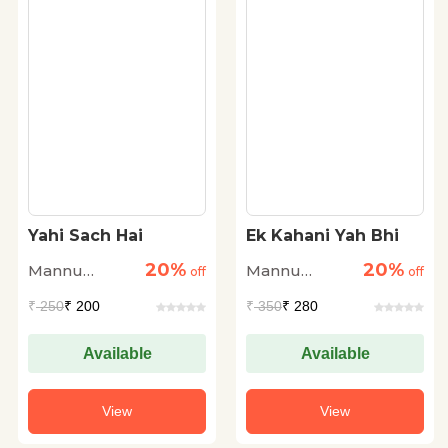
Yahi Sach Hai
Ek Kahani Yah Bhi
20%
20%
Mannu
Mannu
off
off
Bhandari
Bhandari
₹
250
₹ 200
₹
350
₹ 280
Available
Available
View
View