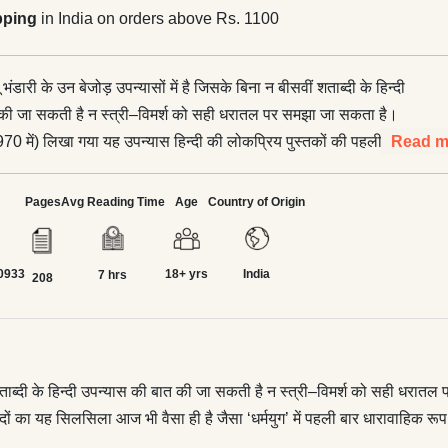
pping
in India on orders above Rs. 1100
 भंडारी के उन बेजोड़ उपन्यासों में है जिसके बिना न बीसवीं शताब्दी के हिन्दी
की जा सकती है न स्त्री–विमर्श को सही धरातल पर समझा जा सकता है।
970 में) लिखा गया यह उपन्यास हिन्दी की लोकप्रिय पुस्तकों की पहली पंक्ति
Read m
ंस्करण और अनुवादों का यह सिलसिला आज भी वैसा ही है जैसा ‘धर्मयुग’ में पहली
े दौरान था। बच्चे की निगाहों और घायल होती संवेदना की
Pages
Avg Reading Time
Age
Country of Origin
गई परिवार की यह दुनिया एक भयावह दु:स्वप्न बन जाती है। कहना मुश्किल है कि
टी की है या माँ शकुन की। सभी तो एक–दूसरे में ऐसे उलझे हैं कि एक की
0933
18+ yrs
India
कुन के जीवन का सत्य है कि स्त्री की जायज़
7 hrs
208
र आत्मनिर्भरता पुरुष के लिए चुनौती है—नतीजे में दाम्पत्य तनाव उसे अलगाव तक
 शकुन का नहीं, समाज में निरन्तर अपनी जगह बनाती, फैलाती और अपना क़द
 का सत्य है। पति–पत्नी के इस द्वन्द्व में यहाँ भी वही सबसे अधिक पीसा जाता है
 और असुरक्षित है। बच्चे की चेतना में बड़ों के इस संसार को
ीं शताब्दी के हिन्दी उपन्यास की बात की जा सकती है न स्त्री–विमर्श को सही धर
डारी ने पहली बार पहचाना था। बाल मनोविज्ञान की गहरी समझ–बूझ के लिए
ुवादों का यह सिलसिला आज भी वैसा ही है जैसा ‘धर्मयुग’ में पहली बार धारावाहिक र
पन्यास का हर पृष्ठ ही मर्मस्पर्शी और विचारोत्तेजक है। हिन्दी उपन्यास की