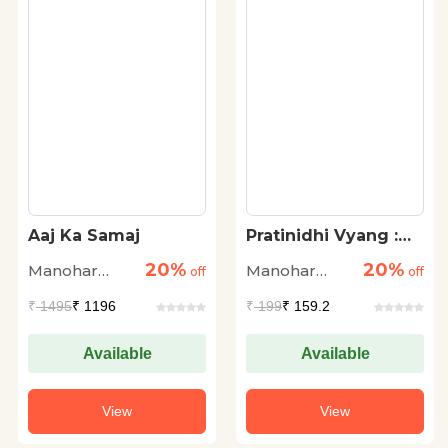
Aaj Ka Samaj
Pratinidhi Vyang :
Manohar Shyam
20%
20%
Manohar
Manohar
off
Joshi
off
Shyam Joshi
Shyam Joshi
₹
1495
₹ 1196
₹
199
₹ 159.2
Available
Available
View
View