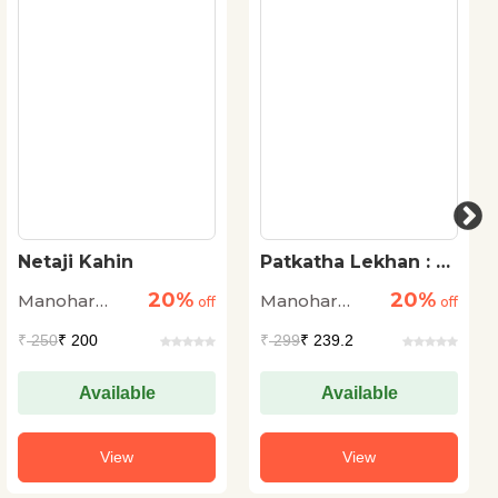
Netaji Kahin
Patkatha Lekhan : Ek
parichay
20%
20%
Manohar
Manohar
off
off
Shyam Joshi
Shyam Joshi
₹
250
₹ 200
₹
299
₹ 239.2
Available
Available
View
View