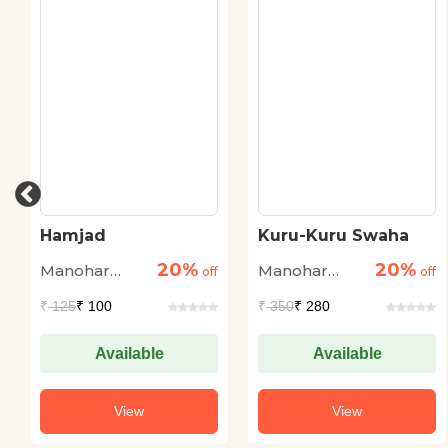
Hamjad
Kuru-Kuru Swaha
20%
20%
Manohar
Manohar
off
off
Shyam Joshi
Shyam Joshi
₹
125
₹ 100
₹
350
₹ 280
Available
Available
View
View