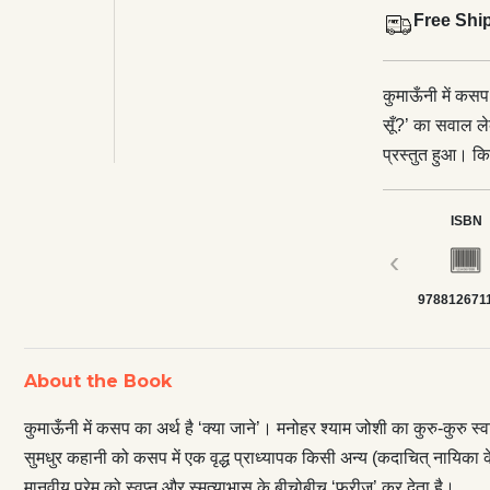
Free Shi
कुमाऊँनी में कसप 
सूँ?’ का सवाल ल
प्रस्तुत हुआ। किशोर प्रेम की नितान्त सुपरिचित और सुमधुर कहानी को कसप में एक वृद्ध
प्राध्यापक किसी 
प्रस्तुत कर रहा
ISBN
प्राध्यापक मानवीय
‹
लिखते हुए मनोहर 
978812671
कुमाऊँनी जीवन क
स्वर छोड़ती है ल
से मध्यवर्ग ही इस
About the Book
प्रेमाख्यानों में 
रेखांकित किया है 
कुमाऊँनी में कसप का अर्थ है ‘क्या जाने’। मनोहर श्याम जोशी का कुरु-कुरु 
दार्शनिक ढाँचा म
सुमधुर कहानी को कसप में एक वृद्ध प्राध्यापक किसी अन्य (कदाचित् नायिका क
पंडिताऊ शैली के ब
मानवीय प्रेम को स्वप्न और स्मृत्याभास के बीचोबीच ‘फ्रीज’ कर देता है।