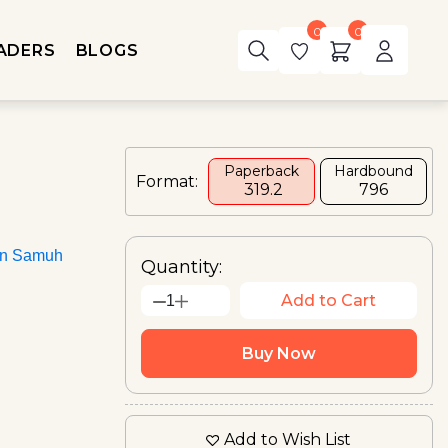
0
0
ADERS
BLOGS
Paperback
Hardbound
Format:
₹ 319.2
₹796
an Samuh
Quantity:
Add to Cart
1
Buy Now
Add to Wish List