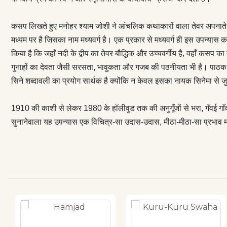
सरसता, भावुकता
प्रवाह का रहस्य 
कसप लिखते हुए मनोहर श्याम जोशी ने आंचलिक कथाकारों वाला तेवर अपनाते हुए
किया है।’’ कसप क
मध्यम पर है जिसका नाम मध्यवर्ग है। एक प्रकार से मध्यवर्ग ही इस उपन्यास का म
सिनेमा से जुड़ा हु
किया है कि जहाँ नदी के द्वीप का तेवर बौद्धिक और उच्चवर्गीय है, वहाँ कसप क
काशी से लेकर 198
गुनाहों का देवता जैसी सरसता, भावुकता और गजब की पठनीयता भी है। पाठक को 
साहित्य-सिनेमा अ
सिने शब्दावली का प्रयोग सार्थक है क्योंकि न केवल इसका नायक सिनेमा से जुड
लड़की के संक्षिप
उदास, मीठा-मीठा-
1910 की काशी से लेकर 1980 के हॉलीवुड तक की अनुगूँजों से भरा, गँवई गाँव क
एक ही उत्तर सू
सुनानेवाला यह उपन्यास एक विचित्र-सा उदास-उदास, मीठा-मीठा-सा प्रभाव म