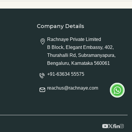
Company Details
Rachnaye Private Limited
B Block, Elegant Embassy, 402,
Thurahalli Rd, Subramanyapura,
Bengaluru, Karnataka 560061
+91-63634 55575
reachus@rachnaye.com