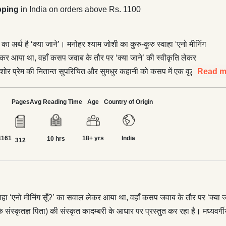
pping
in India on orders above Rs. 1100
का अर्थ है ‘क्या जाने’। मनोहर श्याम जोशी का कुरु-कुरु स्वाहा ‘एनो मीनिंग
ेकर आया था, वहाँ कसप जवाब के तौर पर ‘क्या जाने’ की स्वीकृति लेकर
Read m
अन्य (कदाचित् नायिका के संस्कृतज्ञ पिता) की संस्कृत कादम्बरी के आधार पर
 है। मध्यवर्गीय जीवन की टीस को अपने पंडिताऊ परिहास में ढालकर यह
Pages
Avg Reading Time
Age
Country of Origin
 प्रेम को स्वप्न और स्मृत्याभास के बीचोबीच ‘फ्रीज’ कर देता है। कसप
श्याम जोशी ने आंचलिक कथाकारों वाला तेवर अपनाते हुए कुमाऊँनी हिन्दी में
1161
18+ yrs
India
ा जीवन्त चित्र आँका है। यह प्रेमकथा दलिद्दर से लेकर दिव्य तक का हर
10 hrs
312
ेकिन वह ठहरती हर बार उस मध्यम पर है जिसका नाम मध्यवर्ग है। एक प्रकार
 उपन्यास का मुख्य पात्र है। जिन सुधी समीक्षकों ने कसप को हिन्दी के
नदी के द्वीप के बाद की सबसे बड़ी उपलब्धि ठहराया है, उन्होंने इस तथ्य को
कि जहाँ नदी के द्वीप का तेवर बौद्धिक और उच्चवर्गीय है, वहाँ कसप का
स्वाहा ‘एनो मीनिंग सूँ?’ का सवाल लेकर आया था, वहाँ कसप जवाब के तौर पर ‘क्या 
ध्यवर्गीय यथार्थ की नींव पर खड़ा है। इसी वजह से कसप में कथावाचक की
े संस्कृतज्ञ पिता) की संस्कृत कादम्बरी के आधार पर प्रस्तुत कर रहा है। मध्यव
ावजूद एक अन्य ख्यात परवर्ती हिन्दी प्रेमाख्यान गुनाहों का देवता जैसी