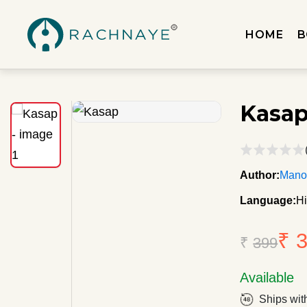
HOME
B
Kasa
Author:
Mano
Language:
Hi
₹ 
₹
399
Available
Ships wit