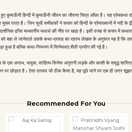
 और गजब की पठनीयता भी है। पाठक को बहा ले जानेवाले उसके कथा-
लेखक के अनुसार यह है कि उसने इसे ‘‘चालीस दिन की लगातार शूटिंग में पूरा
 कुमाऊँनी हिन्दी में कुमाऊँनी जीवन का जीवन्त चित्र आँका है। यह प्रेमकथा द
े सन्दर्भ में सिने शब्दावली का प्रयोग सार्थक है क्योंकि न केवल इसका नायक
ुख्य पात्र है। जिन सुधी समीक्षकों ने कसप को हिन्दी के प्रेमाख्यानों में नदी के द
आ है बल्कि कथा-निरूपण में सिनेमावत् शैली प्रयोग की गई है। 1910 की
ा दार्शनिक ढाँचा मध्यवर्गीय यथार्थ की नींव पर खड़ा है। इसी वजह से कसप में कथा
0 के हॉलीवुड तक की अनुगूँजों से भरा, गँवई गाँव के एक अनाथ, भावुक,
बहा ले जानेवाले उसके कथा-प्रवाह का रहस्य लेखक के अनुसार यह है कि उसने इसे
नुरागी लड़के और काशी के समृद्ध शास्त्रियों की सिरचढ़ी, खिलन्दड़ दबंग
़ा हुआ है बल्कि कथा-निरूपण में सिनेमावत् शैली प्रयोग की गई है।
्त प्रेम की विस्तृत कहानी सुनानेवाला यह उपन्यास एक विचित्र-सा उदास-
सा प्रभाव मन पर छोड़ता है। ऐसा प्रभाव जो ठीक कैसा है, यह पूछे जाने पर
े एक अनाथ, भावुक, साहित्य-सिनेमा अनुरागी लड़के और काशी के समृद्ध शास्त्रियों
झता है–कसप।
न पर छोड़ता है। ऐसा प्रभाव जो ठीक कैसा है, यह पूछे जाने पर एक ही उत्तर स
Recommended For You