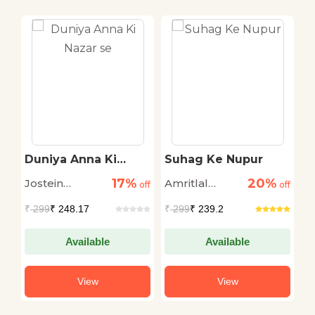
Duniya Anna Ki
Suhag Ke Nupur
P
Ki
Nazar se
17%
20%
Jostein
Amritlal
L
off
off
off
Gaarder
Nagar
₹
299
₹ 248.17
₹
299
₹ 239.2
₹
Available
Available
View
View