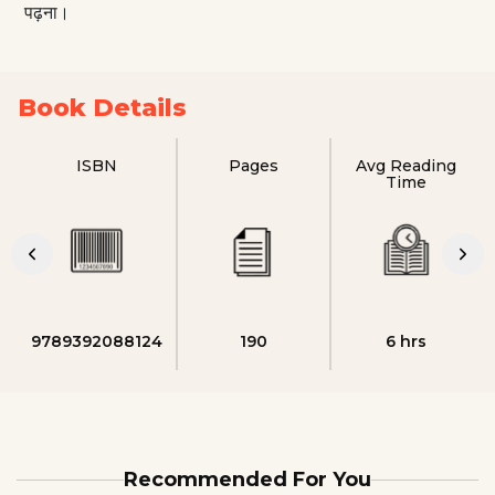
पढ़ना।
Book Details
ISBN
Pages
Avg Reading
Time
9789392088124
190
6 hrs
Recommended For You