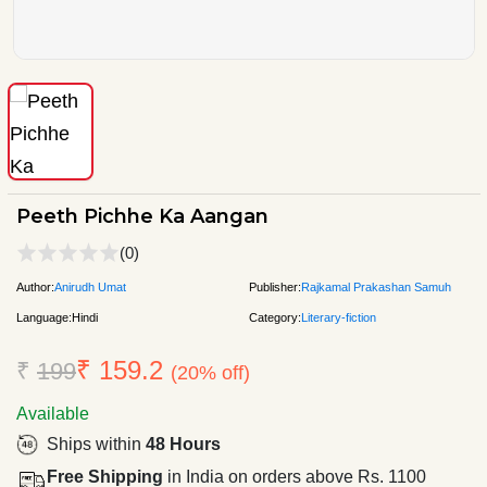
Peeth Pichhe Ka Aangan
(0)
Author:
Anirudh Umat
Publisher:
Rajkamal Prakashan Samuh
Language:
Hindi
Category:
Literary-fiction
₹ 159.2
₹
199
(20% off)
Available
Ships within
48 Hours
Free Shipping
in India on orders above Rs. 1100