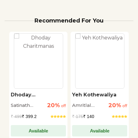
Recommended For You
Dhoday
Yeh Kothewaliya
S
Charitmanas
20%
20%
Satinath
Amritlal
A
off
off
off
Bhaduri
Nagar
N
₹
499
₹ 399.2
₹
175
₹ 140
₹
Available
Available