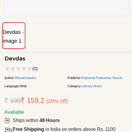
Devdas
(0)
Author:
Sharatchandra
Publisher:
Rajkamal Prakashan Samuh
Language:
Hindi
Category:
Literary-fiction
₹ 159.2
₹
199
(20% off)
Available
Ships within
48 Hours
Free Shipping
in India on orders above Rs. 1100