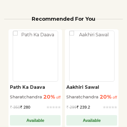
Recommended For You
Path Ka Daava
Aakhiri Sawal
C
20%
20%
Sharatchandra
Sharatchandra
S
off
off
off
₹
350
₹ 280
₹
299
₹ 239.2
₹
Available
Available