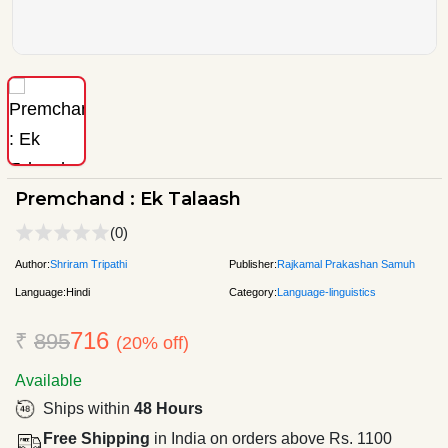
Premchand : Ek Talaash
(0)
Author:
Shriram Tripathi
Publisher:
Rajkamal Prakashan Samuh
Language:
Hindi
Category:
Language-linguistics
716
₹
895
(20% off)
Available
Ships within
48 Hours
Free Shipping
in India on orders above Rs. 1100