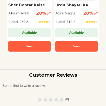
a
Sher Behtar Kaise
Urdu Shayari Ka
U
Hua?
Shabd Sansar
G
20%
20%
Akash Arsh
Azra Naqvi
A
off
off
off
₹
299
₹ 239.2
₹
399
₹ 319.2
₹
Available
Available
View
View
Customer Reviews
Be the first to write a review...
(0)