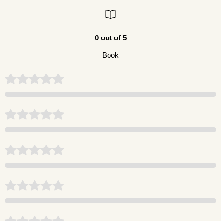
0 out of 5
Book