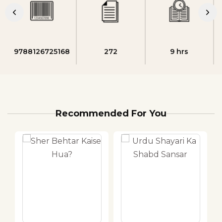
9788126725168
272
9 hrs
Recommended For You