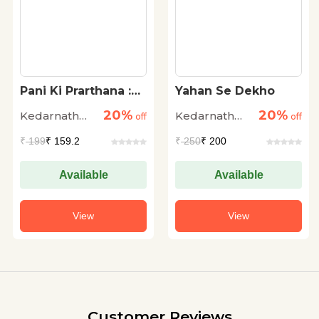
Pani Ki Prarthana :
Yahan Se Dekho
Paryavaran Vishayak
20%
20%
Kedarnath
Kedarnath
Kavitayen
off
off
Singh
Singh
₹
199
₹ 159.2
₹
250
₹ 200
Available
Available
View
View
Customer Reviews