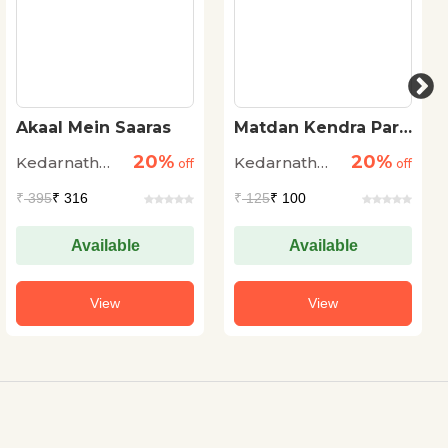
Akaal Mein Saaras
Matdan Kendra Par
Jhapaki
20%
20%
Kedarnath
Kedarnath
off
off
Singh
Singh
₹
395
₹ 316
₹
125
₹ 100
Available
Available
View
View