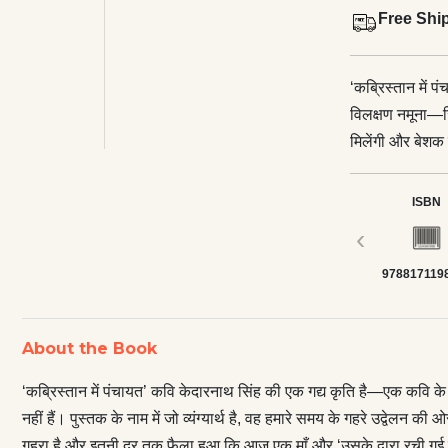
Free Shi
‘कब्रिस्तान में 
विलक्षण नमूना—ज
मिलेंगी और बेशक वे
वह हमारे समय के
अबोलेपन की हद त
ISBN
इतना गहरा है और
‹
अपनी ही सृष्टि’ 
978817119
या दरारों के बोध
रहस्यमय दर्द से
मिलेगी, जिसका 
About the Book
तक फैला है और दू
के महाकवि गुर्र
‘कब्रिस्तान में पंचायत’ कवि केदारनाथ सिंह की एक गद्य कृति है—एक कवि के
टिप्पणियाँ इस प
नहीं हैं। पुस्तक के नाम में जो व्यंग्यार्थ है, वह हमारे समय के गहरे उद्
<p>पारदर्शी और कस
गहरा है और इतनी दूर तक फैला हुआ कि आज एक माँ और ‘उसके द्वारा रची गई उसक