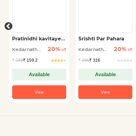
Pratinidhi kavitayen
Srishti Par Pahara
: Kedarnath Singh
20%
20%
Kedarnath
Kedarnath
off
off
Singh
Singh
₹
199
₹ 159.2
₹
395
₹ 316
Available
Available
View
View