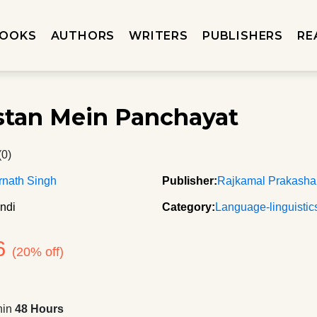
OOKS
AUTHORS
WRITERS
PUBLISHERS
RE
stan Mein Panchayat
(0)
rnath Singh
Publisher:
Rajkamal Prakash
ndi
Category:
Language-linguistic
6
(20% off)
hin
48 Hours