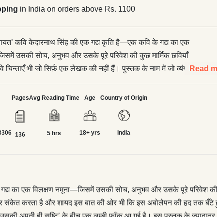
pping
in India on orders above Rs. 1100
पंचायत’ कवि केदारनाथ सिंह की एक गद्य कृति है—एक कवि के गद्य का एक
िसमें उसकी सोच, अनुभव और उसके पूरे परिवेश की कुछ मार्मिक छवियाँ
 चिन्ताएँ भी जो सिर्फ़ एक लेखक की नहीं हैं। पुस्तक के नाम में जो व्यंग्यार्थ है,
Read m
 गहरे उद्वेलन की ओर संकेत करता है और शायद इस बात की ओर भी कि इस
क बँटे हुए समय में परस्पर बातचीत के सिवा कोई रास्ता नहीं। यह अबोलापन
Pages
Avg Reading Time
Age
Country of Origin
 इतनी दूर तक फैला हुआ कि आज एक माँ और ‘उसके द्वारा रची गई उसकी
के बीच एक लम्बी फाँक आ गई है। इस पुस्तक के ज़्यादातर आलेख इन्हीं फाँकों
8306
18+ yrs
India
 से पैदा हुए हैं—फिर वह अक्का महादेवी की पीड़ा-भरी चुनौती हो या एक
5 hrs
136
 एक मामूली आदमी का मर जाना।</p> <p>इन आलेखों में एक सुखद विविधता
फलक एक ओर वाक्यपदीयम् से कोलकाता की सड़क पर पड़ी घायल चिड़िया
सरी ओर विस्मृत दलित कवि देवेन्द्र कुमार से दलित कविता के पितामह तेलगू
म जाशुआ तक। दक्षिण के कुछ कालजयी रचनाकारों पर लिखी गई तलस्पर्शी
 गद्य का एक विलक्षण नमूना—जिसमें उसकी सोच, अनुभव और उसके पूरे परिवेश की कु
ुस्तक को एक और विस्तार देती हैं और थोड़ी-सी अखिल भारतीयता भी।</p>
वेलन की ओर संकेत करता है और शायद इस बात की ओर भी कि इस अबोलेपन की हद तक बँट
ी हुई भाषा में लिखे गए ये आलेख कुछ समय पूर्व दैनिक ‘हिन्दुस्तान’ में
ी अपनी ही सृष्टि’ के बीच एक लम्बी फाँक आ गई है। इस पुस्तक के ज़्यादातर आलेख