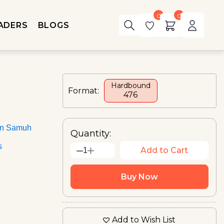
0
0
ADERS
BLOGS
Hardbound
Format:
₹476
an Samuh
Quantity:
s
Add to Cart
1
Buy Now
Add to Wish List