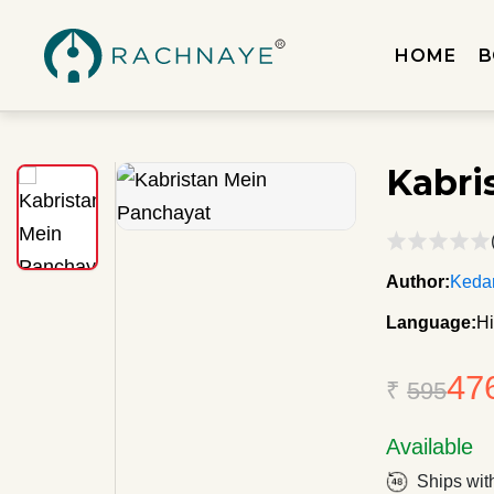
HOME
B
Kabri
Author:
Keda
Language:
Hi
47
₹
595
Available
Ships wit