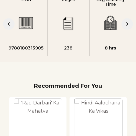
Time
9788180313905
238
8 hrs
Recommended For You