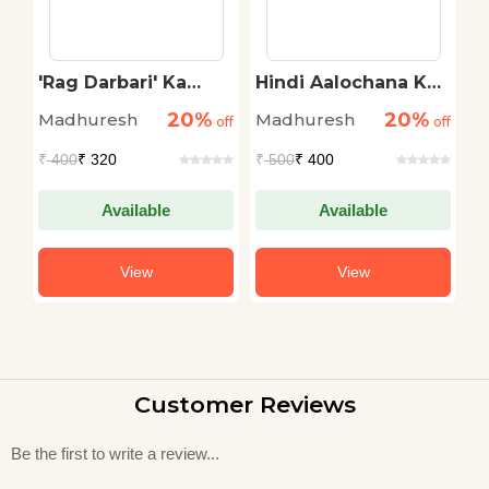
'Rag Darbari' Ka
Hindi Aalochana Ka
C
Mahatva
Vikas
M
20%
20%
Madhuresh
Madhuresh
M
off
off
off
₹
400
₹ 320
₹
500
₹ 400
₹
Available
Available
View
View
Customer Reviews
Be the first to write a review...