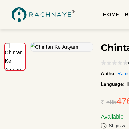
HOME
B
Chint
Author:
Ramd
Language:
Hi
47
₹
595
Available
Ships wit