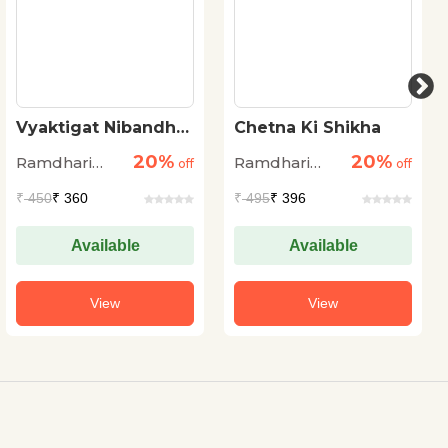
Vyaktigat Nibandh
Chetna Ki Shikha
Aur Diary
20%
20%
Ramdhari
Ramdhari
off
off
Singh Dinkar
Singh Dinkar
₹
450
₹ 360
₹
495
₹ 396
Available
Available
View
View