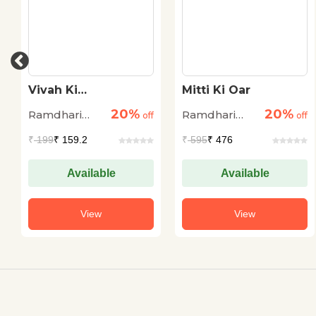
Vivah Ki
Mitti Ki Oar
Museebaten
20%
20%
Ramdhari
Ramdhari
off
off
Singh Dinkar
Singh Dinkar
₹
199
₹ 159.2
₹
595
₹ 476
Available
Available
View
View