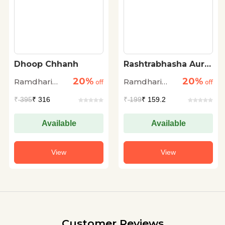
Dhoop Chhanh
Rashtrabhasha Aur
Rashtriya Ekta
20%
20%
Ramdhari
Ramdhari
off
off
Singh Dinkar
Singh Dinkar
₹
395
₹ 316
₹
199
₹ 159.2
Available
Available
View
View
Customer Reviews