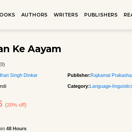
OOKS
AUTHORS
WRITERS
PUBLISHERS
RE
an Ke Aayam
(0)
hari Singh Dinkar
Publisher:
Rajkamal Prakash
ndi
Category:
Language-linguistic
6
(20% off)
hin
48 Hours