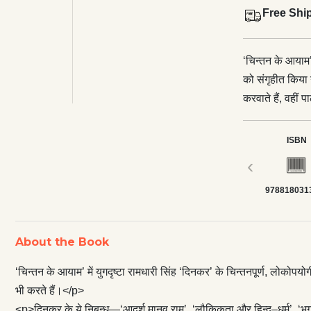
Free Shi
‘चिन्तन के आयाम’ 
को संगृहीत किया 
करवाते हैं, वहीं
—‘आदर्श मानव राम’
‘शान्ति की समस्या’
ISBN
‘स्वतंत्रता के बा
‹
‘इल्म की इन्तिहा 
978818031
‘आधुनिकीकरण’, ‘क
‘विवाह की मुसीबते
नैतिकता, शिक्षा, 
About the Book
उद्घाटित करते हैं,
हमारा मार्गदर्शन 
‘चिन्तन के आयाम’ में युगदृष्टा रामधारी सिंह ‘दिनकर’ के चिन्तनपूर्ण, लोकोपय
सँजोया गया है, 
भी करते हैं।</p>
नए आयामों के साथ
<p>दिनकर के ये निबन्ध—‘आदर्श मानव राम’, ‘लौकिकता और हिन्दू–धर्म’, ‘भगवान बुद