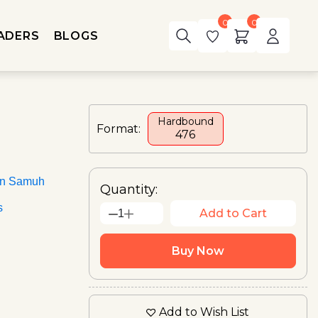
0
0
ADERS
BLOGS
Hardbound
Format:
₹476
an Samuh
Quantity:
s
Add to Cart
1
Buy Now
Add to Wish List