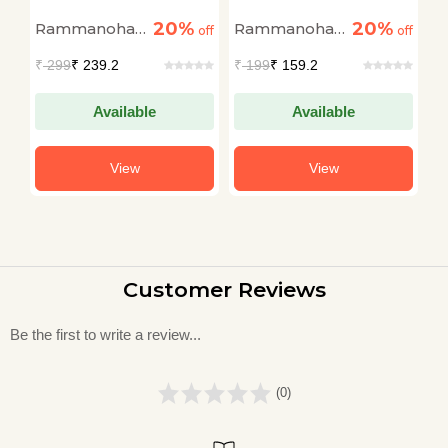
20%
20%
Rammanohar
Rammanohar
R
off
off
off
Lohia
Lohia
L
₹
299
₹ 239.2
₹
199
₹ 159.2
₹
Available
Available
View
View
Customer Reviews
Be the first to write a review...
(0)