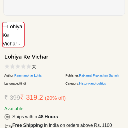
Lohiya Ke Vichar
(0)
Author:
Rammanohar Lohia
Publisher:
Rajkamal Prakashan Samuh
Language:
Hindi
Category:
History-and-politics
₹ 319.2
₹
399
(20% off)
Available
Ships within
48 Hours
Free Shipping
in India on orders above Rs. 1100