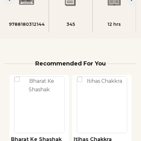
9788180312144
345
12 hrs
Recommended For You
Bharat Ke Shashak
Itihas Chakkra
H