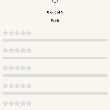
0 out of 5
Book