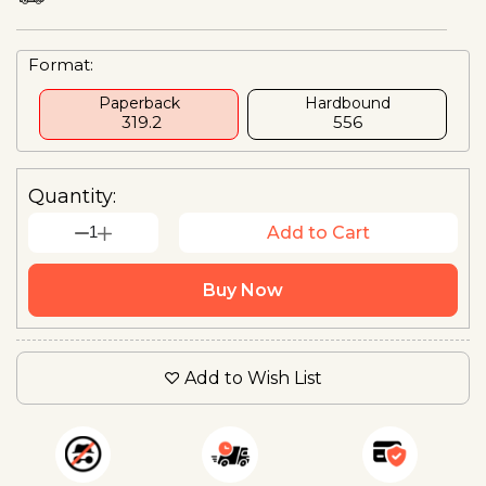
Format:
Paperback
Hardbound
₹ 319.2
₹556
Quantity:
1
Add to Cart
Buy Now
Add to Wish List