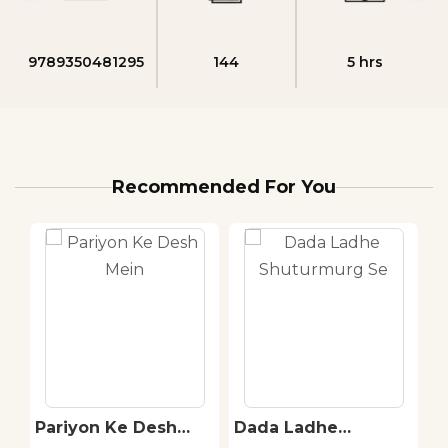
9789350481295
144
5 hrs
Recommended For You
Pariyon Ke Desh
Dada Ladhe
B
Mein
Shuturmurg Se
H