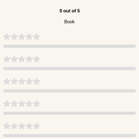
0 out of 5
Book