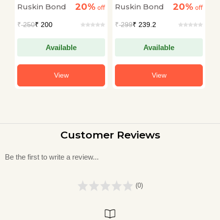
20%
20%
Ruskin Bond
Ruskin Bond
R
off
off
off
₹
250
₹ 200
₹
299
₹ 239.2
₹
Available
Available
View
View
Customer Reviews
Be the first to write a review...
(0)