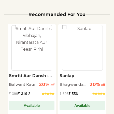
Recommended For You
Smriti Aur Dansh :
Sanlap
Ma
Vibhajan, Nirantarata
20%
20%
Balwant Kaur
Bhagwandas
Dr.
f
Aur Teesri Pirhi
off
off
Morwal
Ra
₹
399
₹ 319.2
₹
695
₹ 556
₹
7
Ver
Available
Available