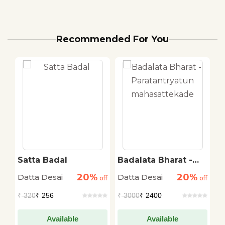
Recommended For You
Satta Badal
Badalata Bharat -
Y
Paratantryatun
20%
20%
Datta Desai
Datta Desai
D
off
off
mahasattekade
off
K
₹
320
₹ 256
₹
3000
₹ 2400
₹
Available
Available