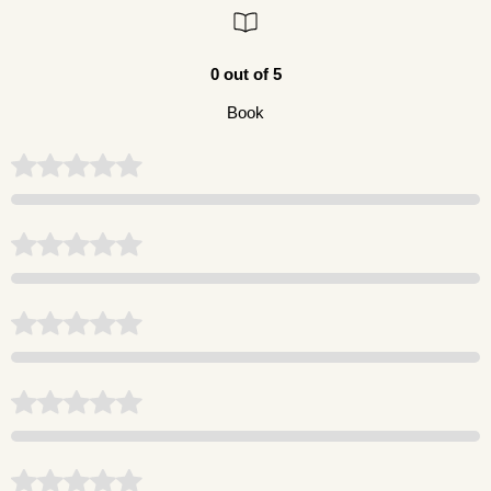
0 out of 5
Book