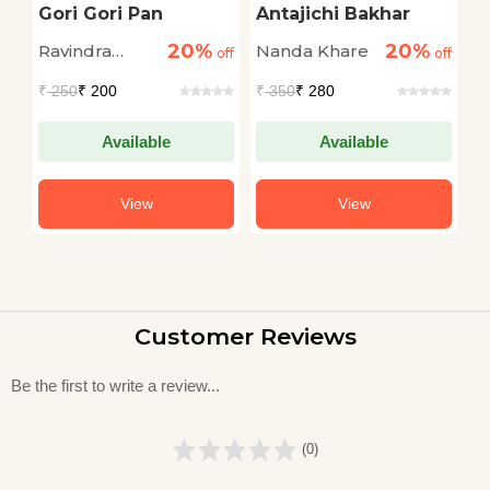
Gori Gori Pan
Antajichi Bakhar
S
G
20%
20%
Ravindra
Nanda Khare
D
off
off
off
Rukmini
D
₹
250
₹ 200
₹
350
₹ 280
₹
Pandharinath
Available
Available
View
View
Customer Reviews
Be the first to write a review...
(0)