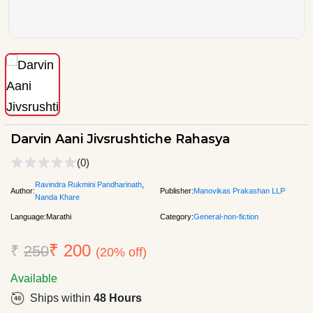
Darvin Aani Jivsrushtiche Rahasya
(0)
Ravindra Rukmini Pandharinath
,
Author:
Publisher:
Manovikas Prakashan LLP
Nanda Khare
Language:
Marathi
Category:
General-non-fiction
₹ 200
₹
250
(20% off)
Available
Ships within
48 Hours