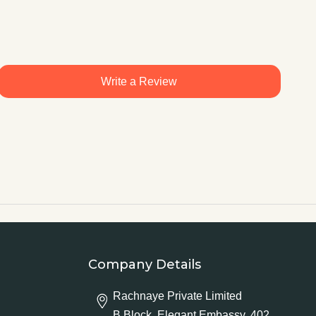
Write a Review
Company Details
Rachnaye Private Limited
B Block, Elegant Embassy, 402,