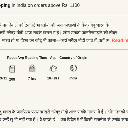
pping
in India on orders above Rs. 1100
परि माननेवाले कोटिकोटि भारतीयों की जनाकांक्षाओं के केंद्रबिंदु भारत के
त्री नरेंद्र मोदी आज सबके मानस में हैं। लोग उनको जाननेसमझने की तीव्र
। भारत हो या विश्व का कोई भी कोना—जहाँ नरेंद्र मोदी जाते हैं, वहाँ उनका
Read m
 है। परंतु अहंकार भाव उन्हें छू भी नहीं गया है। वे कहते हैं—‘जब विदेश में मैं
उनके समकक्ष बात करता हूँ तो मेरे पीछे मेरे सवा अरब भारतीयों की शक्ति का
Pages
Avg Reading Time
Age
Country of Origin
से राष्ट्रनायक के अनेक रूप हैं—एक सामाजिक कार्यकर्ता, राष्ट्रनिष्ठ
वशील प्रधानमंत्री, ओजस्वी वक्ता, प्रखर चिंतक, प्रभावी लेखक। ‘सबका
2631
18+ yrs
India
 के मूलमंत्र के साथ समाज के विभिन्न वर्गों के समुचित विकास हेतु अनेक
7 hrs
208
एँ बनानेवाले नरेंद्र मोदी के सभी आयामों को संकलित किया है इस पुस्तक
 के रूप में नरेंद्र मोदी के जीवन को जानने का अवसर उपलब्ध कराती एक पठनीय
रबिंदु भारत के जनप्रिय प्रधानमंत्री नरेंद्र मोदी आज सबके मानस में हैं। लोग उनक
ाव उन्हें छू भी नहीं गया है। वे कहते हैं—‘जब विदेश में मैं किसी राजनेता से उनके स