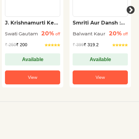
J. Krishnamurti Ke
Smriti Aur Dansh :
Darshnik Vichar
Vibhajan, Nirantarata
20%
20%
Swati Gautam
Balwant Kaur
off
Aur Teesri Pirhi
off
₹
250
₹ 200
₹
399
₹ 319.2
Available
Available
View
View