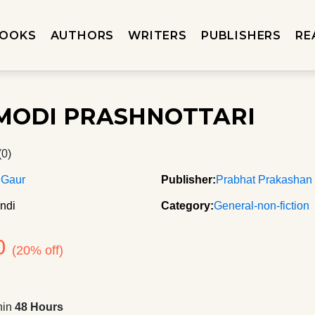
OOKS
AUTHORS
WRITERS
PUBLISHERS
RE
 MODI PRASHNOTTARI
(0)
 Gaur
Publisher:
Prabhat Prakashan
ndi
Category:
General-non-fiction
0
(20% off)
hin
48 Hours