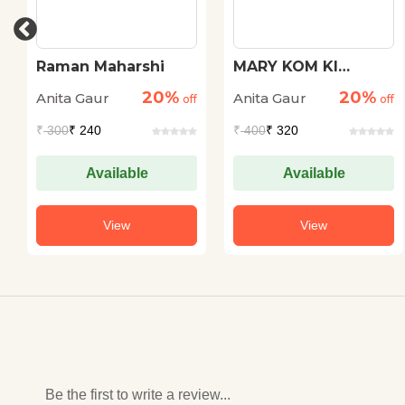
Raman Maharshi
MARY KOM KI
JEEVANGATHA
20%
20%
Anita Gaur
Anita Gaur
off
off
₹
300
₹ 240
₹
400
₹ 320
Available
Available
View
View
Be the first to write a review...