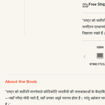
Free Shi
"राष्ट्र को सर्वो
जनप्रिय प्रधानमं
जिज्ञासा रखते हैं
अपूर्व स्वागत होता
किसी राजनेता से 
ISBN
संबल होता है।’ ऐ
‹
राजनेता, कर्तृत्
978817721
साथ, सबका विकास’
कल्याणकारी योजना
में। प्रश्नोत्तर
About the Book
पुस्तक।"
"राष्ट्र को सर्वोपरि माननेवाले कोटिकोटि भारतीयों की जनाकांक्षाओं के केंद्
—जहाँ नरेंद्र मोदी जाते हैं, वहाँ उनका अपूर्व स्वागत होता है। परंतु अहंकार भ
है।’