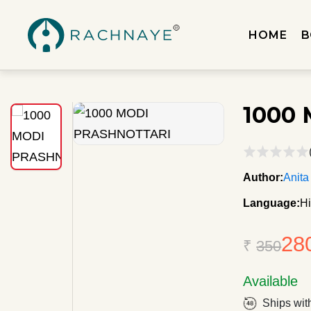
HOME
B
1000
Author:
Anita
Language:
Hi
28
₹
350
Available
Ships wit