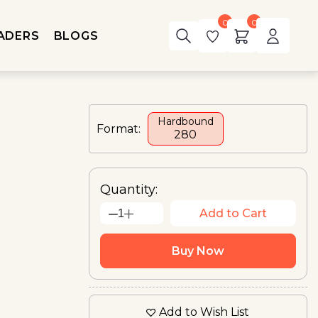
0
0
ADERS
BLOGS
Hardbound
Format:
₹280
Quantity:
Add to Cart
1
Buy Now
Add to Wish List