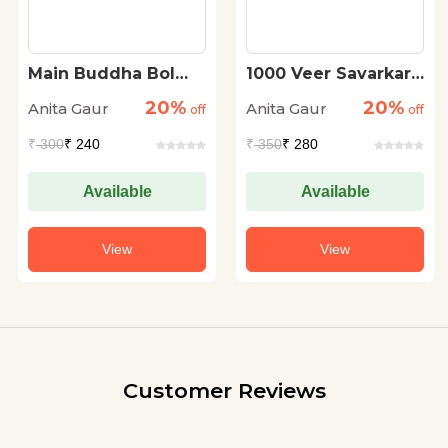
Main Buddha Bol
1000 Veer Savarkar
Raha Hoon
Prashnottari |
20%
20%
Anita Gaur
Anita Gaur
off
Revolutionaries And
off
Pioneer Of Hindutva
₹
300
₹ 240
₹
350
₹ 280
Available
Available
View
View
Customer Reviews