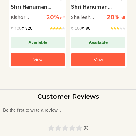
Shri Hanuman
Shri Hanuman
G
Chalisa | Devotional
Chalisa Rahasy
20%
20%
Kishor
Shailesh
M
off
& Spirituality Prayer
off
off
of Lord Hanuman
Makwana::Rasikba
Tiwari
G
₹
400
₹ 320
₹
100
₹ 80
₹
Book in Hindi
Kesariya
Available
Available
View
View
Customer Reviews
Be the first to write a review...
(0)