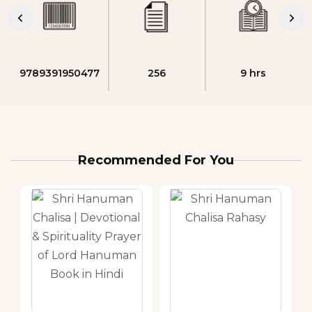
9789391950477
256
9 hrs
Recommended For You