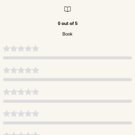
0 out of 5
Book