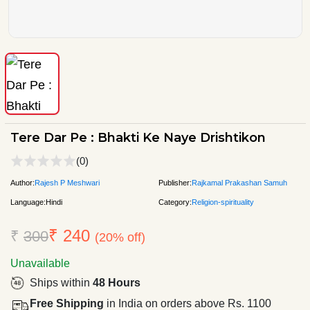
Tere Dar Pe : Bhakti Ke Naye Drishtikon
(0)
Author:
Rajesh P Meshwari
Publisher:
Rajkamal Prakashan Samuh
Language:
Hindi
Category:
Religion-spirituality
₹ 240
₹
300
(20% off)
Unavailable
Ships within
48 Hours
Free Shipping
in India on orders above Rs. 1100