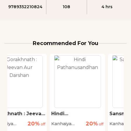
9789352210824
108
4 hrs
Recommended For You
van
Hindi
Sansmarnon Ka Alok
Pathanusandhan
%
20%
20%
Kanhaiya
Kanhaiya
off
off
off
Singh
Singh