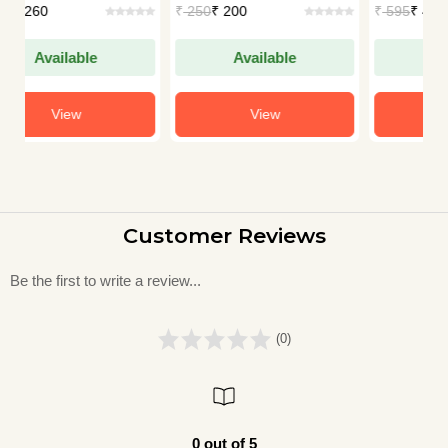
₹
250
₹ 200
₹
595
₹ 476
Available
Available
View
View
Customer Reviews
Be the first to write a review...
(0)
0 out of 5