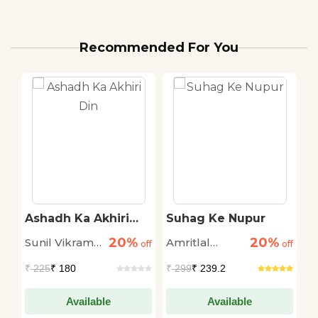
Recommended For You
 ?
Ashadh Ka Akhiri
Suhag Ke Nupur
C
Din
20%
20%
Sunil Vikram
Amritlal
M
off
off
off
Singh
Nagar
₹
225
₹ 180
₹
299
₹ 239.2
₹
Available
Available