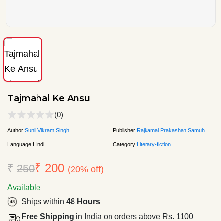
Tajmahal Ke Ansu
(0)
Author:
Sunil Vikram Singh
Publisher:
Rajkamal Prakashan Samuh
Language:
Hindi
Category:
Literary-fiction
₹ 200
₹
250
(20% off)
Available
Ships within
48 Hours
Free Shipping
in India on orders above Rs. 1100