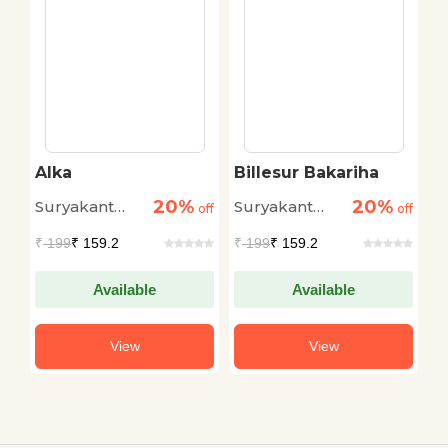
Alka
Billesur Bakariha
M
20%
20%
Suryakant
Suryakant
S
off
off
off
Tripathi
Tripathi
Tr
₹
199
₹ 159.2
₹
199
₹ 159.2
₹
'Nirala'
'Nirala'
'N
Available
Available
View
View