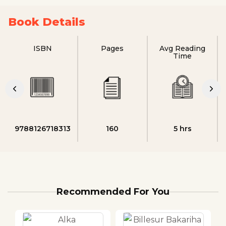
Book Details
ISBN
Pages
Avg Reading
Time
9788126718313
160
5 hrs
Recommended For You