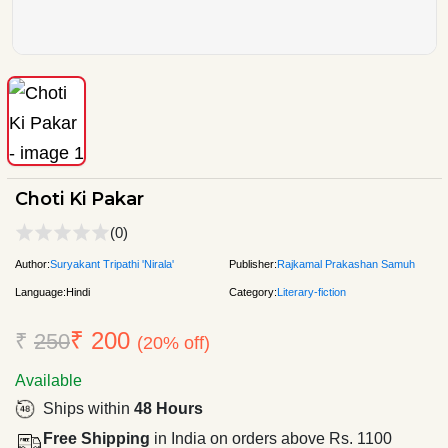
Choti Ki Pakar
(0)
Author:
Suryakant Tripathi 'Nirala'
Publisher:
Rajkamal Prakashan Samuh
Language:
Hindi
Category:
Literary-fiction
₹ 200
₹
250
(20% off)
Available
Ships within
48 Hours
Free Shipping
in India on orders above Rs. 1100