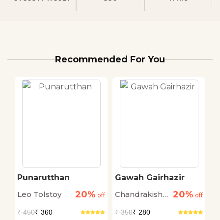
Recommended For You
Punarutthan
Gawah Gairhazir
C
20%
20%
Leo Tolstoy
Chandrakishore
M
off
off
off
Jaiswal
₹
450
₹ 360
₹
350
₹ 280
₹