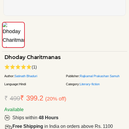
Dhoday Charitmanas
(1)
Author:
Satinath Bhaduri
Publisher:
Rajkamal Prakashan Samuh
Language:
Hindi
Category:
Literary-fiction
₹ 399.2
₹
499
(20% off)
Available
Ships within
48 Hours
Free Shipping
in India on orders above Rs. 1100