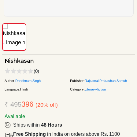
Nishkasan
(0)
Author:
Doodhnath Singh
Publisher:
Rajkamal Prakashan Samuh
Language:
Hindi
Category:
Literary-fiction
396
₹
495
(20% off)
Available
Ships within
48 Hours
Free Shipping
in India on orders above Rs. 1100