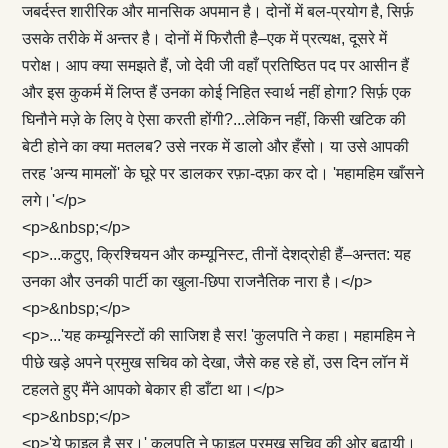
जबर्दस्त शारीरिक और मानसिक अपमान है। दोनों में बल-प्रयोग है, सिर्फ़
उसके तरीके में अन्तर है। दोनों में फिरौती है–एक में प्रत्यक्ष, दूसरे में
परोक्ष। आप क्या समझते हैं, जो देवी जी वहाँ प्रतिष्ठित पद पर आसीन हैं
और इस कुकर्म में लिप्त हैं उनका कोई निहित स्वार्थ नहीं होगा? सिर्फ़ एक
घिनौने मज़े के लिए वे ऐसा करती होंगी?...लेकिन नहीं, किसी खटिक की
बेटी होने का क्या मतलब? उसे नरक में डालो और हँसो। या उसे आपकी
तरह 'अन्य मामलों' के घूरे पर डालकर रफ़ा-दफ़ा कर दो। 'महामहिम खाँसने
लगे।'</p>
<p>&nbsp;</p>
<p>...कटुए, क्रिश्चियन और कम्यूनिस्ट, तीनों देशद्रोही हैं–अन्तत: यह
उनका और उनकी पार्टी का खुला-छिपा राजनैतिक नारा है।</p>
<p>&nbsp;</p>
<p>...'यह कम्यूनिस्टों की साजिश है सर! 'कुलपति ने कहा। महामहिम ने
पीछे खड़े अपने प्रमुख सचिव को देखा, जैसे कह रहे हों, उस दिन लॉन में
टहलते हुए मैंने आपको बेकार ही डाँटा था।</p>
<p>&nbsp;</p>
<p>'ये फ़ाइल है सर।' कुलपति ने फ़ाइल प्रमुख सचिव की ओर बढ़ायी।