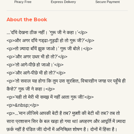
Piracy Free
Express Delivery
Secure Payment
About the Book
...'दाँये देखना ठीक नहीं। 'गुरू जी ने कहा।'</p>
<p>और अगर दाँये गड्‌ढा-गुड्ढी हो तो गुरू जी?'</p>
<p>तो ज़्यादा बाँयें झुक जाओ।' गुरू जी बोले।</p>
<p>'और अगर उधर भी हो तो?'</p>
<p>'तो आगे-पीछे हो जाओ।'</p>
<p>'और आगे-पीछे भी हो तो?'</p>
<p>'तो सवाल यह होगा कि तुम उस सुरक्षित, विचारहीन जगह पर पहुँचे ही
कैसे?' गुरू जी ने कहा।</p>
<p>'यही तो मेरी भी समझ में नहीं आता गुरू जी!'</p>
<p>&nbsp;</p>
<p>...'मान लीजिये आपकी बेटी है तब? मुफ़्ती की बेटी थी तब? तब तो
सारा प्रशासन सिर के बल खड़ा हो गया था! अपहरण और आपूर्ति में ज़्यादा
फ़र्क नहीं है पंडित जी! दोनों में अनिच्छित शोषण है। दोनों में हिंसा है।