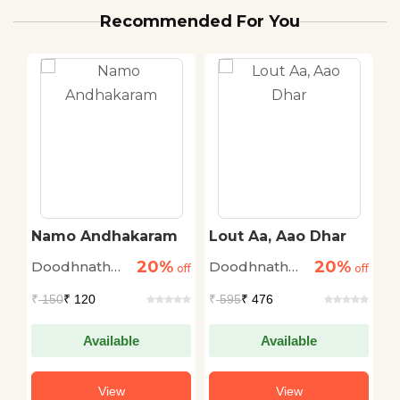
Recommended For You
Namo Andhakaram
Lout Aa, Aao Dhar
E
K
20%
20%
Doodhnath
Doodhnath
D
off
off
off
Singh
Singh
S
₹
150
₹ 120
₹
595
₹ 476
₹
Available
Available
View
View